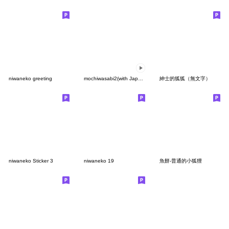
niwaneko greeting
mochiwasabi2(with Japanese text)
紳士的狐狐（無文字）
niwaneko Sticker 3
niwaneko 19
魚餅-普通的小狐狸