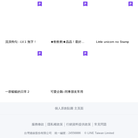
流浪狗勾 - LV.1 無字！
★軟軟豹★晶晶！最好用生活貼！
Little unicorn no Stamp
一群貓貓的日常２
可愛企鵝--同事朋友常用
個人原創貼圖 主頁面
|
|
|
服務條款
隱私權政策
行銷資料提供政策
常見問題
台灣連線股份有限公司 統一編號：24556886
© LINE Taiwan Limited