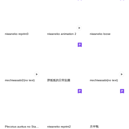
niwaneko reprint3
niwaneko animation 2
niwaneko loose
mochiwasabi2(no text)
胖狐狐的日常貼圖
mochiwasabi(no text)
Plecotus auritus no Stamp
niwaneko reprint2
月半鴨