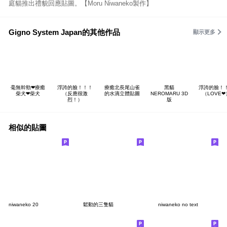
庭貓推出禮貌回應貼圖。【Moru Niwaneko製作】
Gigno System Japan的其他作品
顯示更多
毫無幹勁❤療癒
浮誇的臉！！！
療癒北長尾山雀
黑貓
浮誇的臉！
柴犬❤柴犬
（反應很激
的水滴立體貼圖
NEROMARU 3D
（LOVE❤
烈！）
版
相似的貼圖
niwaneko 20
鬆動的三隻貓
niwaneko no text