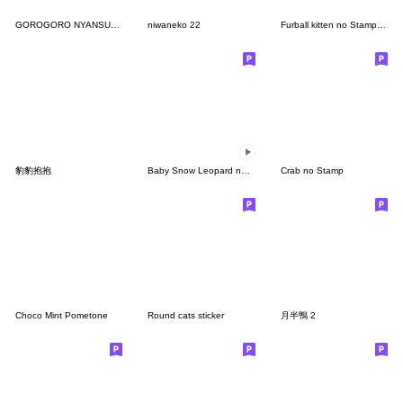
GOROGORO NYANSUKE 1
niwaneko 22
Furball kitten no Stamp more!
豹豹抱抱
Baby Snow Leopard no Stamp
Crab no Stamp
Choco Mint Pometone
Round cats sticker
月半鴨 2