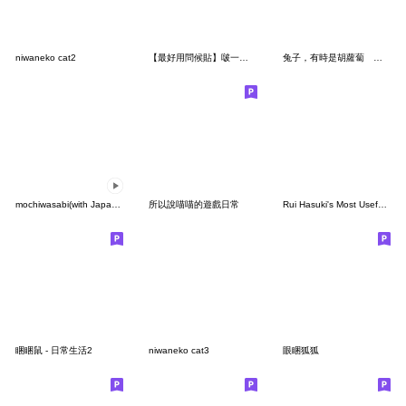
niwaneko cat2
【最好用問候貼】啵一下！強強喵呼叫寶貝！
兔子，有時是胡蘿蔔 沒有字符
mochiwasabi(with Japanese text)
所以說喵喵的遊戲日常
Rui Hasuki's Most Useful Stamps
睏睏鼠 - 日常生活2
niwaneko cat3
眼睏狐狐