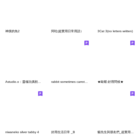
神摸的魚2
阿吐(超實用日常用語）
3Cat 3(no letters written)
Astudio.o：靈魂玩偶初登場！
rabbit sometimes carrot no text7
★歐喔-好用問候★
niwaneko silver tabby 4
好用生活日常 _B
貓先生與朋友們_超實用貼圖1