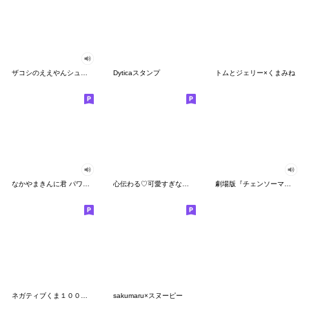
ザコシのええやんシューシュースタンプ
Dyticaスタンプ
トムとジェリー×くまみね
なかやまきんに君 パワー!!スタンプ
心伝わる♡可愛すぎない大人の長文スタンプ
劇場版『チェンソーマン レゼ篇』
ネガティブくま１００％ 憂鬱な一日
sakumaru×スヌーピー