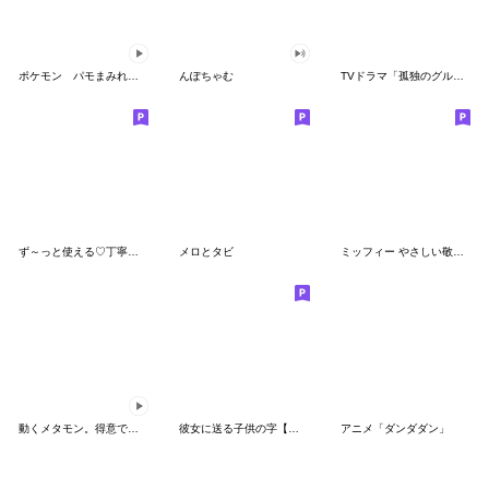
ポケモン パモまみれスタンプ
んぽちゃむ
TVドラマ「孤独のグルメ」
ず～っと使える♡丁寧な敬語お辞儀スタンプ
メロとタビ
ミッフィー やさしい敬語スタンプ
動くメタモン。得意でも苦手でもへんしん！
彼女に送る子供の字【カップル・彼氏】
アニメ「ダンダダン」