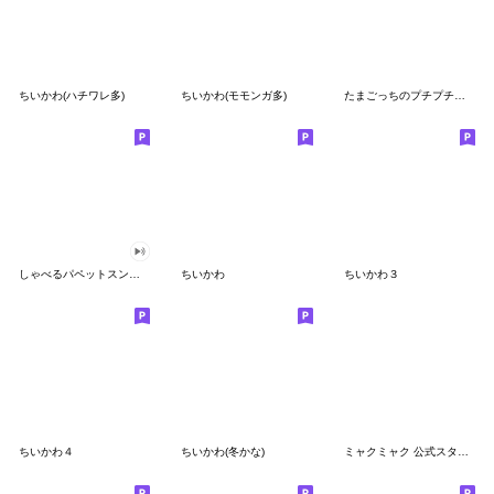
ちいかわ(ハチワレ多)
ちいかわ(モモンガ多)
たまごっちのプチプチおみせっち
しゃべるパペットスンスン
ちいかわ
ちいかわ３
ちいかわ４
ちいかわ(冬かな)
ミャクミャク 公式スタンプ第２弾