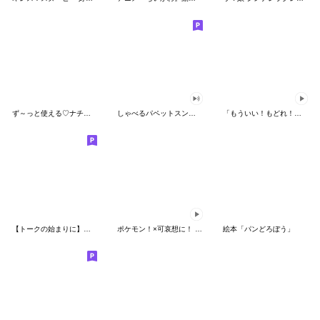
ず～っと使える♡ナチュラルガール
しゃべるパペットスンスン（HAPPY）
「もういい！もどれ！ピカチュウ！」
【トークの始まりに】ゆるカワ♪スヌーピー
ポケモン！×可哀想に！ ムチっとスタンプ
絵本「パンどろぼう」