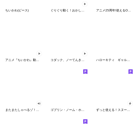
ちいかわ(ピース)
ぐりぐり動く！おかしなポケモンスタンプ
アニメ25周年!使えるONE PIECEスタンプ
アニメ『ちいかわ』動くLINEスタンプ vol.2
コダック、ノーてんきに悩み中！
ハローキティ ギャルバイブス♡
またまたしゃべるゾ！クレヨンしんちゃん
ゴブリン・ノーム・ホーン
ずっと使える！スヌーピーのグリーティング