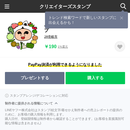
クリエイターズスタンプ
トレンド検索ワードで新しいスタンプに
出会えるかも！
JA壱岐市 壱岐産農畜産物応援スタン
プ
JA壱岐市
￥190
1%還元
PayPay決済が利用できるようになりました
プレゼントする
購入する
スタンプアレンジ/デコレーションに対応
制作者に提供される情報について
LINEヤフー株式会社はスタンプ/絵文字/着せかえ制作者への売上レポートの提供の
ために、お客様の購入情報を利用します。
購入日付、登録国情報は制作者から確認することができます。(お客様を直接識別可
能な情報は含まれません)