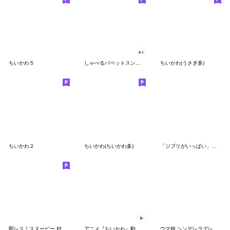
ちいかわ５
しゃべるパペットスンスン（GOOD）
ちいかわ(うさぎ多)
ちいかわ２
ちいかわ(ちいかわ多)
「ジブリがいっぱい」スタンプ
即レス！スヌーピー 好印象な長文スタンプ
アニメ『ちいかわ』動くLINEスタンプ vol.1
ウマ娘 シンデレラグレイ かんたんオグリ