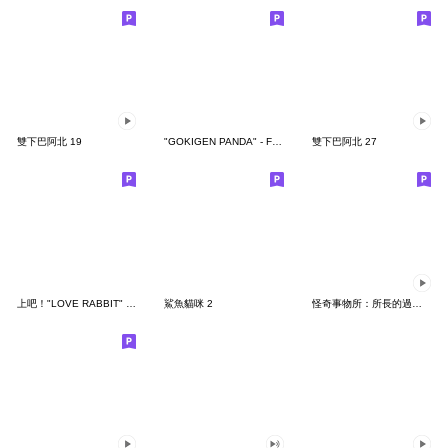
雙下巴阿北 19
"GOKIGEN PANDA" - Feeling / global
雙下巴阿北 27
上吧！"LOVE RABBIT" 台灣版
鯊魚貓咪 2
怪奇事物所：所長的過度繁殖