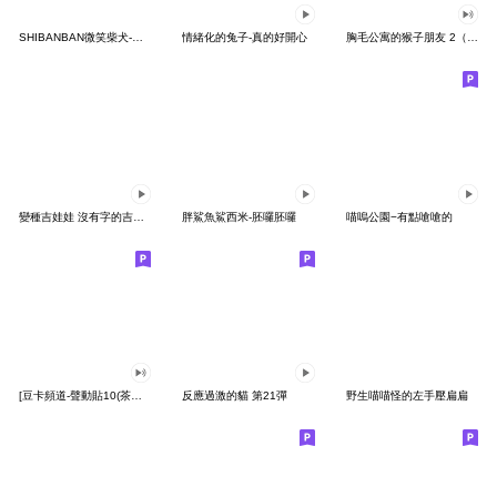
SHIBANBAN微笑柴犬-廢柴寶寶日常
情緒化的兔子-真的好開心
胸毛公寓的猴子朋友 2（有聲動態）
變種吉娃娃 沒有字的吉娃娃
胖鯊魚鯊西米-胚囉胚囉
喵嗚公園−有點嗆嗆的
[豆卡頻道-聲動貼10(茶寶丸日常篇)
反應過激的貓 第21彈
野生喵喵怪的左手壓扁扁