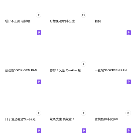
塔仔不正經 胡鬧啪
好想兔-你的小公主
勒狗
超任性"GOKIGEN PANDA" 台灣版
你好！又是 Quokka 喔
一直鬧"GOKIGEN PANDA" 台灣版
日子還是要過鴨－陽光開朗每一天鴨
鯊魚先生 搞鯊密！
蜜桃貓和小伙伴8