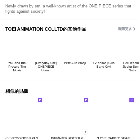
Newly drawn by em, a well-known artist of the ONE PIECE series that
fights against society!
TOEI ANIMATION CO.,LTD的其他作品
顯示更多
You and Idol
[Everyday Use]
PetitCure emoji
TV anime [Girls
Hell Teache
Precure The
ONEPIECE
Band Cry]
Jigoku Sen
Movie
Utamp
Nube
相似的貼圖
小小孩"GOKIGEN PANDA" 台灣版
貓貓蟲-咖波 可愛大暴走
"LOVE RABBIT" 滿滿是愛 台灣版