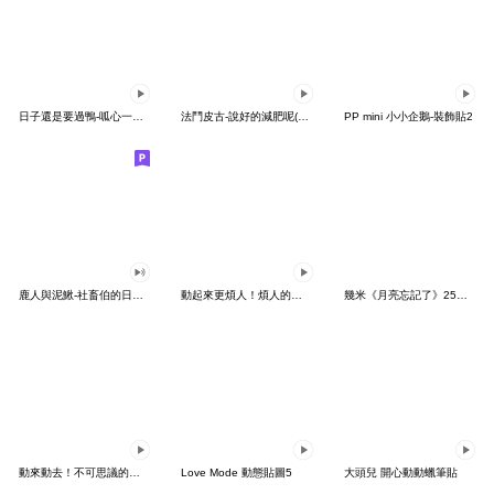
日子還是要過鴨-呱心一下鴨
法鬥皮古-說好的減肥呢(第15彈)
PP mini 小小企鵝-裝飾貼2
鹿人與泥鰍-社畜伯的日常有聲貼圖
動起來更煩人！煩人的貓咪3
幾米《月亮忘記了》25周年 x 晴天P莉
動來動去！不可思議的寶可夢貼圖
Love Mode 動態貼圖5
大頭兒 開心動動蠟筆貼