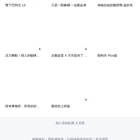
雙下巴阿北 14
只是一顆麻糬-一起動起來
伸縮自如的雞與鴨 超好笑
活力舞動！煩人的貓咪★迷你版 2
企鵝皮蛋 X 天竺鼠布丁 有點厭世
勒狗共 Plus版
怪奇事物所：所長的好日子要來力
微笑的上班族
個人原創貼圖 主頁面
|
|
|
服務條款
隱私權政策
行銷資料提供政策
常見問題