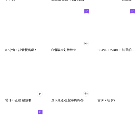
87小兔：諧音梗萬歲 !
白爛貓☆好棒棒☆
"LOVE RABBIT" 沈重的愛 台灣版
塔仔不正經 超煩啪
豆卡頻道-全螢幕狗狗都沒你上班累
吉伊卡哇 (2)