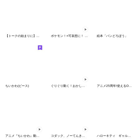
【トークの始まりに】ゆるカワ♪スヌーピー
ポケモン！×可哀想に！ ムチっとスタンプ
絵本「パンどろぼう」
ちいかわ(ピース)
ぐりぐり動く！おかしなポケモンスタンプ
アニメ25周年!使えるONE PIECEスタンプ
アニメ『ちいかわ』動くLINEスタンプ vol.2
コダック、ノーてんきに悩み中！
ハローキティ ギャルバイブス♡