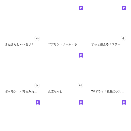
またまたしゃべるゾ！クレヨンしんちゃん
ゴブリン・ノーム・ホーン
ずっと使える！スヌーピーのグリーティング
ポケモン パモまみれスタンプ
んぽちゃむ
TVドラマ「孤独のグルメ」