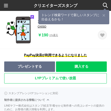
クリエイターズスタンプ
トレンド検索ワードで新しいスタンプに
出会えるかも！
オキソちゃん１
OXISO
￥190
1%還元
PayPay決済が利用できるようになりました
プレゼントする
購入する
LYPプレミアムで使い放題
スタンプアレンジ/デコレーションに対応
制作者に提供される情報について
LINEヤフー株式会社はスタンプ/絵文字/着せかえ制作者への売上レポートの提供の
ために、お客様の購入情報を利用します。