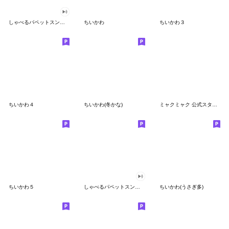
しゃべるパペットスンスン
ちいかわ
ちいかわ３
ちいかわ４
ちいかわ(冬かな)
ミャクミャク 公式スタンプ第２弾
ちいかわ５
しゃべるパペットスンスン（GOOD）
ちいかわ(うさぎ多)