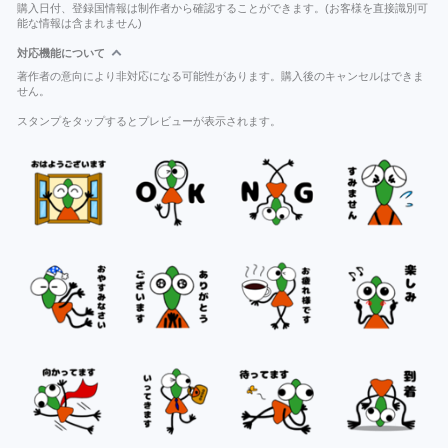
購入日付、登録国情報は制作者から確認することができます。(お客様を直接識別可
能な情報は含まれません)
対応機能について
著作者の意向により非対応になる可能性があります。購入後のキャンセルはできま
せん。
スタンプをタップするとプレビューが表示されます。