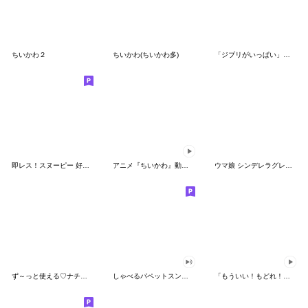
ちいかわ２
ちいかわ(ちいかわ多)
「ジブリがいっぱい」スタンプ
即レス！スヌーピー 好印象な長文スタンプ
アニメ『ちいかわ』動くLINEスタンプ vol.1
ウマ娘 シンデレラグレイ かんたんオグリ
ず～っと使える♡ナチュラルガール
しゃべるパペットスンスン（HAPPY）
「もういい！もどれ！ピカチュウ！」