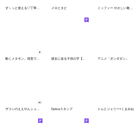
ず～っと使える♡丁寧な敬語お辞儀スタンプ
メロとタビ
ミッフィー やさしい敬語スタンプ
動くメタモン。得意でも苦手でもへんしん！
彼女に送る子供の字【カップル・彼氏】
アニメ「ダンダダン」
ザコシのええやんシューシュースタンプ
Dyticaスタンプ
トムとジェリー×くまみね