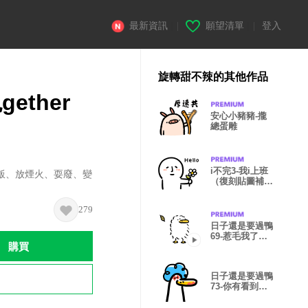
最新資訊
|
願望清單
|
登入
旋轉甜不辣的其他作品
ether
安心小豬豬-攏
總蛋雕
i不完3-我i上班
飯、放煙火、耍廢、變
（復刻貼圖補
完。）
279
日子還是要過鴨
69-惹毛我了
購買
鴨。
日子還是要過鴨
73-你有看到我
的鼻子嗎？