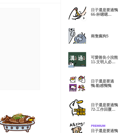
日子還是要過鴨
66-杯嗯嗯
OKOK
兩隻瘋狗5
可愛善良小浣熊
11-文明人必修
溝通術
日子還是要過
鴨-動感鴨鴨
日子還是要過鴨
72-工作回覆專
用鴨
日子還是要過鴨