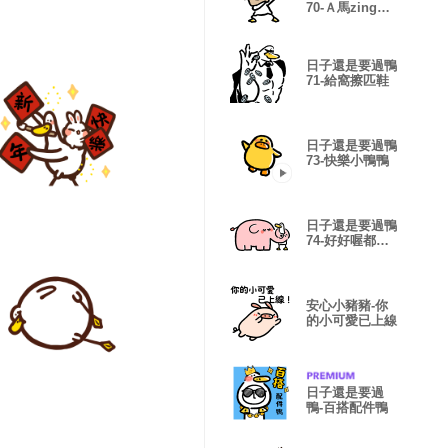
70-Ａ馬zing
鴨！
日子還是要過鴨
71-給窩擦匹鞋
日子還是要過鴨
73-快樂小鴨鴨
日子還是要過鴨
74-好好喔都有
曖昧大象
安心小豬豬-你
的小可愛已上線
日子還是要過
鴨-百搭配件鴨