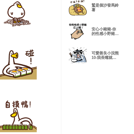
鷲是個沙發馬鈴
薯
安心小豬豬-你
的性感小野豬已
上線
可愛善良小浣熊
10-我長嘴就是
為了吃這個！