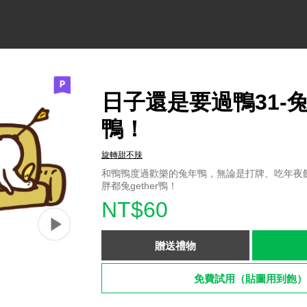
日子還是要過鴨31-兔g
鴨！
旋轉甜不辣
和鴨鴨度過歡樂的兔年鴨，無論是打牌、吃年夜
胖都兔gether鴨！
NT$60
贈送禮物
免費試用（貼圖用到飽）