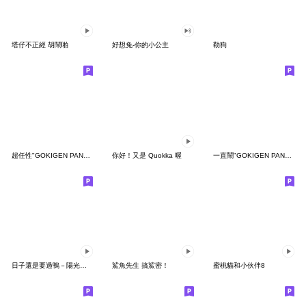
塔仔不正經 胡鬧啪
好想兔-你的小公主
勒狗
超任性"GOKIGEN PANDA" 台灣版
你好！又是 Quokka 喔
一直鬧"GOKIGEN PANDA" 台灣版
日子還是要過鴨－陽光開朗每一天鴨
鯊魚先生 搞鯊密！
蜜桃貓和小伙伴8