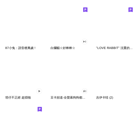
87小兔：諧音梗萬歲 !
白爛貓☆好棒棒☆
"LOVE RABBIT" 沈重的愛 台灣版
塔仔不正經 超煩啪
豆卡頻道-全螢幕狗狗都沒你上班累
吉伊卡哇 (2)