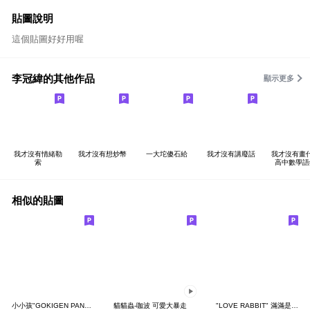
貼圖說明
這個貼圖好好用喔
李冠緯的其他作品
顯示更多
我才沒有情緒勒
我才沒有想炒幣
一大坨傻石給
我才沒有講廢話
我才沒有畫
索
高中數學語
相似的貼圖
小小孩"GOKIGEN PANDA" 台灣版
貓貓蟲-咖波 可愛大暴走
"LOVE RABBIT" 滿滿是愛 台灣版