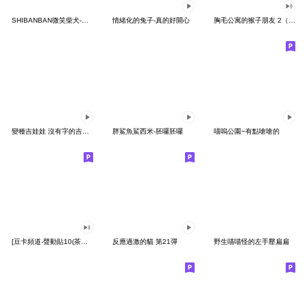
SHIBANBAN微笑柴犬-廢柴寶寶日常
情緒化的兔子-真的好開心
胸毛公寓的猴子朋友 2（有聲動態）
變種吉娃娃 沒有字的吉娃娃
胖鯊魚鯊西米-胚囉胚囉
喵嗚公園−有點嗆嗆的
[豆卡頻道-聲動貼10(茶寶丸日常篇)
反應過激的貓 第21彈
野生喵喵怪的左手壓扁扁