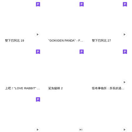
雙下巴阿北 19
"GOKIGEN PANDA" - Feeling / global
雙下巴阿北 27
上吧！"LOVE RABBIT" 台灣版
鯊魚貓咪 2
怪奇事物所：所長的過度繁殖