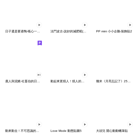
日子還是要過鴨-呱心一下鴨
法鬥皮古-說好的減肥呢(第15彈)
PP mini 小小企鵝-裝飾貼2
鹿人與泥鰍-社畜伯的日常有聲貼圖
動起來更煩人！煩人的貓咪3
幾米《月亮忘記了》25周年 x 晴天P莉
動來動去！不可思議的寶可夢貼圖
Love Mode 動態貼圖5
大頭兒 開心動動蠟筆貼