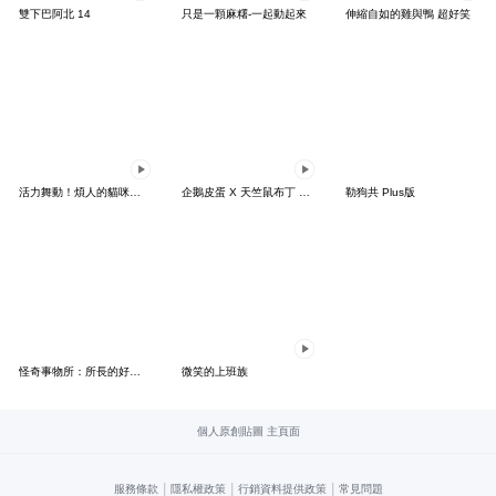
雙下巴阿北 14
只是一顆麻糬-一起動起來
伸縮自如的雞與鴨 超好笑
活力舞動！煩人的貓咪★迷你版 2
企鵝皮蛋 X 天竺鼠布丁 有點厭世
勒狗共 Plus版
怪奇事物所：所長的好日子要來力
微笑的上班族
個人原創貼圖 主頁面
|
|
|
服務條款
隱私權政策
行銷資料提供政策
常見問題