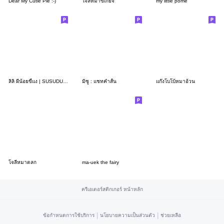
Dear My Cutie Pie :-)
โจลี่หมาขี้เกียจ
my little pome
ลิลิ ผีน้อยขี้แง | SUSUDUMDUM
มิซู : แชทคำสั้น
แก๊งโบโบ้หมาอ้วน
โจลี่หมาตลก
ma-uek the fairy
ครีเอเตอร์สติกเกอร์ หน้าหลัก
|
|
ข้อกำหนดการใช้บริการ
นโยบายความเป็นส่วนตัว
ช่วยเหลือ