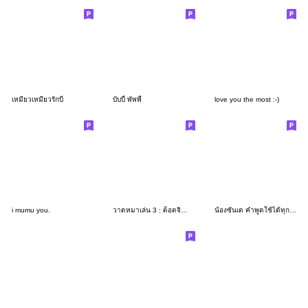
เหมียวเหมียวรักบี๋
บับบี้ พัพพี้
love you the most :-)
i mumu you.
วาดหมาเล่น 3 : ด็อตจิทำงาน
น้องซันเด คำพูดใช้ได้ทุกวัน (2)