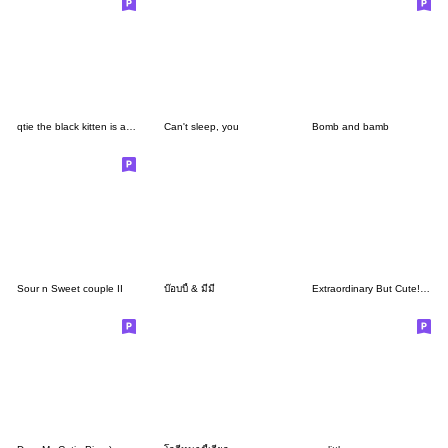
qtie the black kitten is a good girl
Can't sleep, you
Bomb and bamb
Sour n Sweet couple II
บ๊อบบี้ & มีมี่
Extraordinary But Cute!-crayon