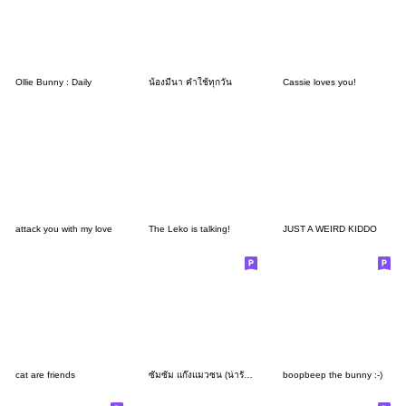
Ollie Bunny : Daily
น้องมีนา คำใช้ทุกวัน
Cassie loves you!
attack you with my love
The Leko is talking!
JUST A WEIRD KIDDO
cat are friends
ซัมซัม แก๊งแมวซน (น่ารักมาก) 3
boopbeep the bunny :-)