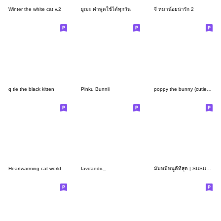
Winter the white cat v.2
ยูเมะ คำพูดใช้ได้ทุกวัน
จี หมาน้อยน่ารัก 2
q tie the black kitten
Pinku Bunnii
poppy the bunny (cutie pie ver.)
Heartwarming cat world
favdaedii._
มัมหมีหนูดีที่สุด | SUSUDUMDUM