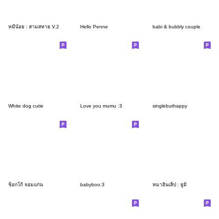
หมีน้อย : สามสหาย V.2
Hello Penne
babi & bubbly couple
White dog cutie
Love you mumu :3
singlebuthappy
ช็อกโก้ จอมแก่น
babyboo:3
หมาอินเลิ้ป : ยูมิ