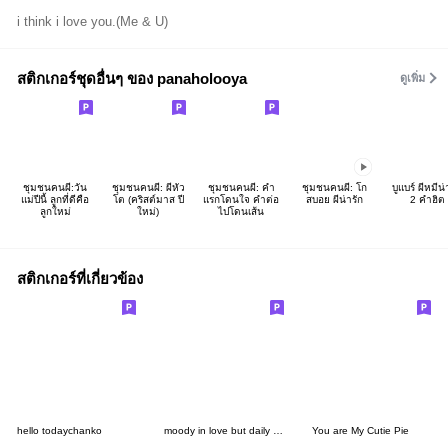
i think i love you.(Me & U)
สติกเกอร์ชุดอื่นๆ ของ panaholooya
ดูเพิ่ม
ชุมชนคนผี:วัน
ชุมชนคนผี: ผีหัว
ชุมชนคนผี: คำ
ชุมชนคนผี: โก
บูแบร์ ผีหมีน่
แม่ปีนี้ ลูกที่ดีคือ
โต (คริสต์มาส ปี
แรกโดนใจ คำต่อ
สบอย ผีน่ารัก
2 คำฮิต
ลูกใหม่
ใหม่)
ไปโดนเส้น
สติกเกอร์ที่เกี่ยวข้อง
hello todaychanko
moody in love but daily life
You are My Cutie Pie