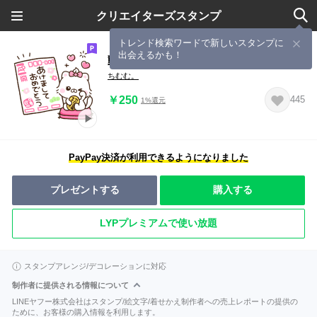
クリエイターズスタンプ
トレンド検索ワードで新しいスタンプに
出会えるかも！
動く♡ちびねこちのお正月【再販】
ちむむ。
￥250
445
1%還元
PayPay決済が利用できるようになりました
プレゼントする
購入する
LYPプレミアムで使い放題
スタンプアレンジ/デコレーションに対応
制作者に提供される情報について
LINEヤフー株式会社はスタンプ/絵文字/着せかえ制作者への売上レポートの提供の
ために、お客様の購入情報を利用します。