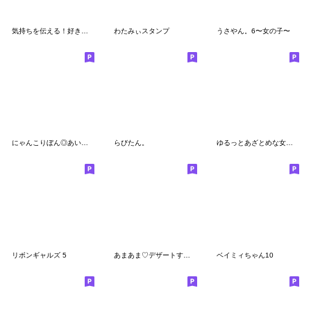
気持ちを伝える！好きを伝える！
わたみぃスタンプ
うさやん。6〜女の子〜
にゃんこりぼん◎あいさつ #3
らびたん。
ゆるっとあざとめな女の子。
リボンギャルズ 5
あまあま♡デザートすたんぷ
ベイミィちゃん10