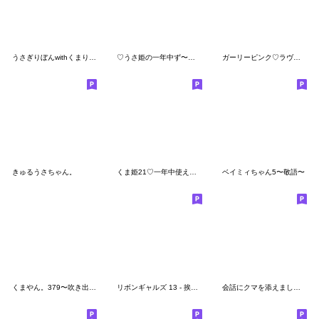
うさぎりぼんwithくまりぼん☆基本挨拶
♡うさ姫の一年中ず〜っと使える敬語特集♡
ガーリーピンク♡ラヴちゃん公式スタンプ
きゅるうさちゃん。
くま姫21♡一年中使える日常敬語♡
ベイミィちゃん5〜敬語〜
くまやん。379〜吹き出し〜
リボンギャルズ 13 - 挨拶,状況,オノマトペ
会話にクマを添えましょう 復刻版❤︎3