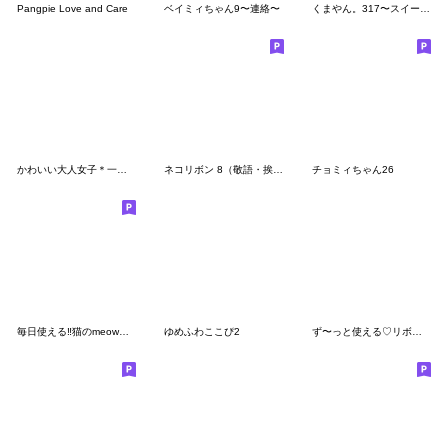
Pangpie Love and Care
ベイミィちゃん9〜連絡〜
くまやん。317〜スイーツ〜
かわいい大人女子＊一生使える夏のご挨拶
ネコリボン 8（敬語・挨拶）
チョミィちゃん26
毎日使える‼︎猫のmeowちゃん♡
ゆめふわここぴ2
ず〜っと使える♡リボンギャルズ 20