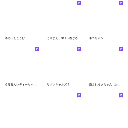
ゆめふわここぴ
くやまん。311〜着ぐるみ〜
ネコリボン
うるるんレディーちゃん①❤️気楽に送れる!
リボンギャルズ 2
愛されうさちゃん【お仕事・敬語】