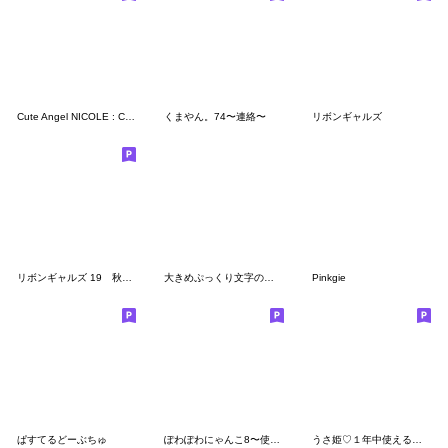
Cute Angel NICOLE : Cute Big Words
くまやん。74〜連絡〜
リボンギャルズ
リボンギャルズ 19 秋冬・挨拶と思いやり
大きめぷっくり文字の♡可愛い女の子
Pinkgie
ぱすてるどーぶちゅ
ぽわぽわにゃんこ8〜使える！〜
うさ姫♡１年中使える敬語詰め合わせ♡