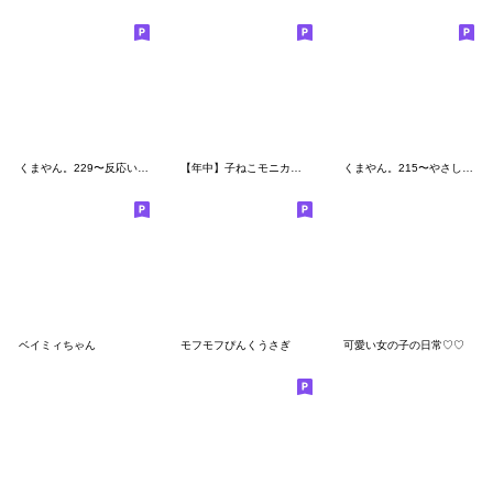
くまやん。229〜反応いい子〜
【年中】子ねこモニカのかわいいスタンプ02
くまやん。215〜やさしい〜
ベイミィちゃん
モフモフぴんくうさぎ
可愛い女の子の日常♡♡