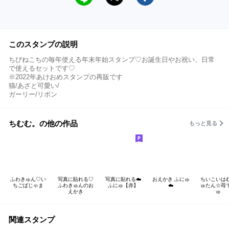
このスタンプの説明
ちびねこちの毎年使える年末年始スタンプ♡お誕生日やお祝い、日常
で使えるセットです♡
※2022年あけおめスタンプの再販です
猫/あざと可愛い/
ガーリー/リボン
ちむむ。の他の作品
もっと見る
ふわきゅん♡い
写真に貼れる♡
写真に貼れる︎︎☁️
おえかき ふにゅ
ちいこいは
ちごぱじゃま
ふわきゅんのお
ふにゅ【赤】
☁️
ゅたん☆苺
えかき
ゅ
関連スタンプ