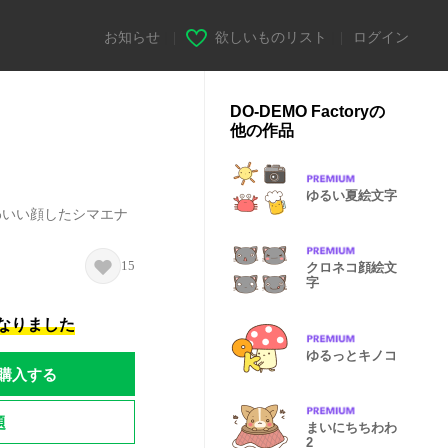
お知らせ
|
欲しいものリスト
|
ログイン
DO-DEMO Factoryの
他の作品
ゆるい夏絵文字
わいい顔したシマエナ
15
クロネコ顔絵文
字
になりました
ゆるっとキノコ
購入する
題
まいにちちわわ
2