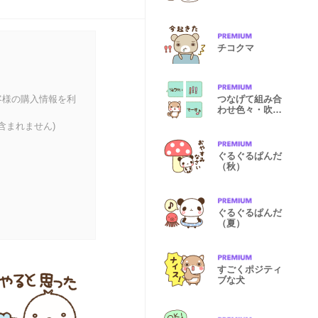
チコクマ
客様の購入情報を利
つなげて組み合
わせ色々・吹き
出し絵文字2
含まれません)
ぐるぐるぱんだ
（秋）
ぐるぐるぱんだ
（夏）
すごくポジティ
ブな犬