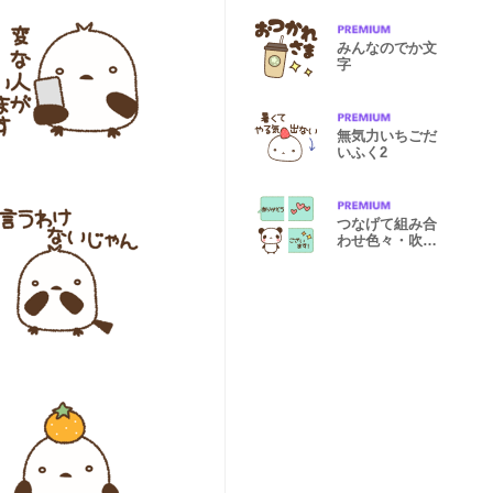
みんなのでか文
字
無気力いちごだ
いふく2
つなげて組み合
わせ色々・吹き
出し絵文字