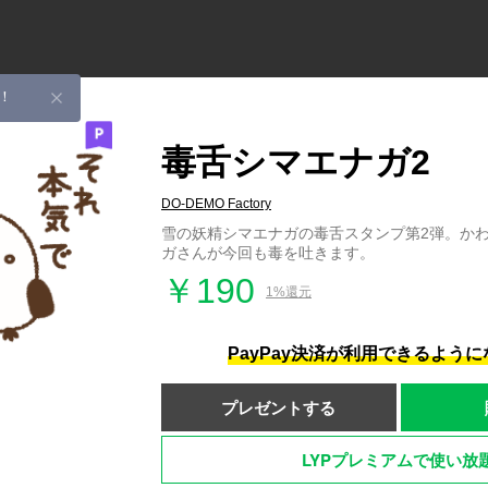
！
毒舌シマエナガ2
DO-DEMO Factory
雪の妖精シマエナガの毒舌スタンプ第2弾。か
ガさんが今回も毒を吐きます。
￥190
1%還元
PayPay決済が利用できるよう
プレゼントする
LYPプレミアムで使い放