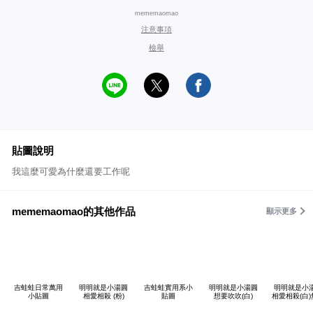
mememaomao
注意事項
檢舉
貼圖說明
我這麼可愛為什麼還要工作呢
mememaomao的其他作品
顯示更多
吉蛙蛙日常萬用
明明就是小湯圓
吉蛙蛙實用系小
明明就是小湯圓
明明就是小
小貼圖
相愛相殺 (粉)
貼圖
想要吹吹(白)
相愛相殺(白