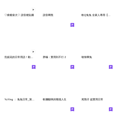
♡療癒柴犬♡ 諧音梗貼圖
諧音啊熊
軟Q兔兔 全家人專用【省空間貼圖】
煎妮花的日常用語！動起來了！
胖極：實用到不行 2
嗆辣啊兔
YuYing ： 兔兔日常_第二彈
軟爛貓咪的職場人生
尾熊仔 超實用日常