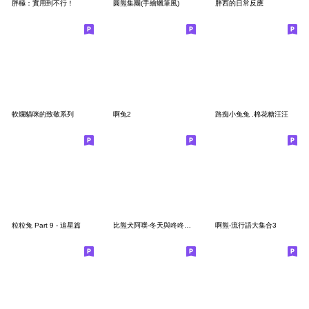
胖極：實用到不行！
圓熊集團(手繪蠟筆風)
胖西的日常反應
軟爛貓咪的致敬系列
啊兔2
路痴小兔兔 .棉花糖汪汪
粒粒兔 Part 9 - 追星篇
比熊犬阿噗-冬天與咚咚隆咚鏘
啊熊-流行語大集合3