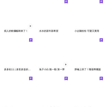
煩人的軟爛貓咪來了！
水水的新年新希望
小企鵝恰恰 可愛又實用
多多欸11 | 多彩多姿的生活
兔子小白 動一動 第一彈
胖極上班了！職場專屬篇