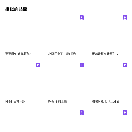
相似的貼圖
寶寶啊兔-迷你啊兔2
小薩回來了（復刻版）
玩諧音梗ㄉ咪庫趴皮！
啊兔3-日常用語
啊兔-不想上班
職場啊兔-厭世上班族