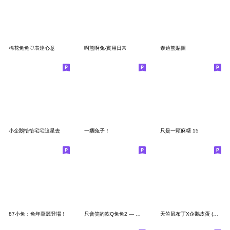
棉花兔兔♡表達心意
啊熊啊兔-實用日常
泰迪熊貼圖
小企鵝恰恰宅宅追星去
一糰兔子！
只是一顆麻糬 15
87小兔：兔年華麗登場！
只會笑的軟Q兔兔2 — 愛了愛了
天竺鼠布丁X企鵝皮蛋 (省空間貼圖)