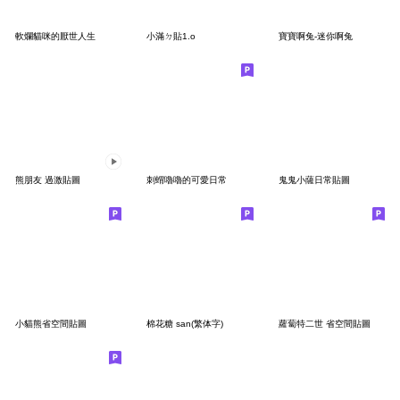
軟爛貓咪的厭世人生
小滿ㄉ貼1.o
寶寶啊兔-迷你啊兔
熊朋友 過激貼圖
刺蝟嚕嚕的可愛日常
鬼鬼小薩日常貼圖
小貓熊省空間貼圖
棉花糖 san(繁体字)
蘿蔔特二世 省空間貼圖