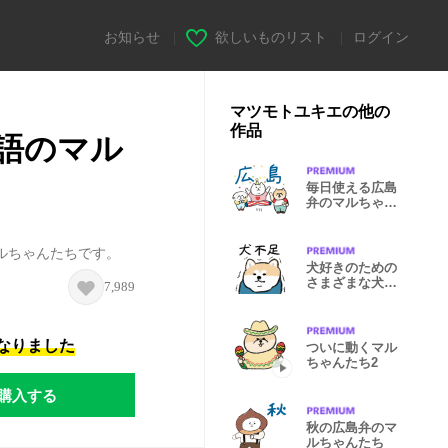
お知らせ
|
欲しいものリスト
|
ログイン
マツモトユキエの他の
作品
語のマル
毎日使える広島
弁のマルちゃん
たち
ルちゃんたちです。
犬好きのための
さまざまな犬た
7,989
ち
になりました
ついに動くマル
ちゃんたち2
購入する
秋の広島弁のマ
ルちゃんたち