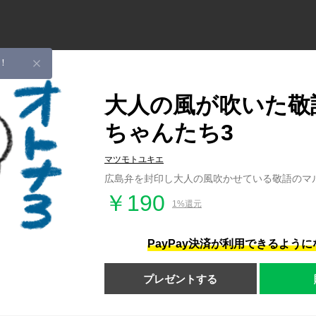
！
大人の風が吹いた敬
ちゃんたち3
マツモトユキエ
広島弁を封印し大人の風吹かせている敬語のマ
￥190
1%還元
PayPay決済が利用できるよう
プレゼントする