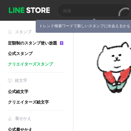
トレンド検索ワードで新しいスタンプに出会えるかも
スタンプ
定額制のスタンプ使い放題
公式スタンプ
クリエイターズスタンプ
絵文字
公式絵文字
クリエイターズ絵文字
着せかえ
公式着せかえ