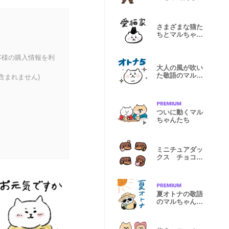
さまざまな猫た
ちとマルちゃん
2
客様の購入情報を利
大人の風が吹い
た敬語のマルち
含まれません)
ゃんたち5
ついに動くマル
ちゃんたち
ミニチュアダッ
クス チョコタ
ンのチー君
夏オトナの敬語
のマルちゃんた
ち