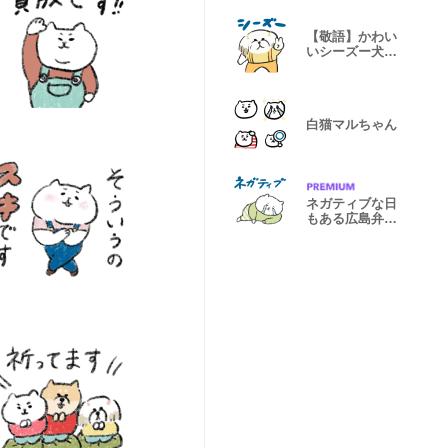
【敬語】かわい
いシーズー犬た
ち2
白猫マルちゃん
ネガティブな日
もある広島弁の
マルちゃん