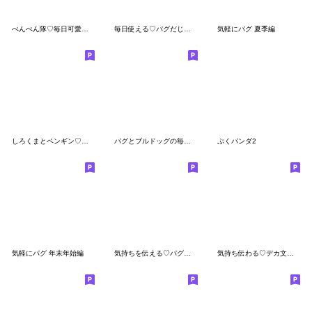
ぺんぺん隊♡毎日可愛いペンギン
毎日使える♡パグだじゃれ
気軽にパグ 夏季編
しろくまとペンギン♡夏に涼しいセット
パグとブルドッグの毎日スタンプ1
ぷくパンダ2
気軽にパグ 年末年始編
気持ちを伝える♡パグちゃん
気持ち伝わる♡デカ文字パグちゃん