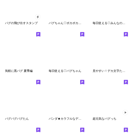
パグの飛び出すスタンプ
パグちゃん♡ポカポカ春日和
毎日使える♡みんなの大人スタンプ
気軽に黒パグ 夏季編
毎日使える♡パグちゃん
見やすい！デカ文字たぬき
パグパグパグたん
パンダ★カラフルなデカ文字
超元気なパグっち