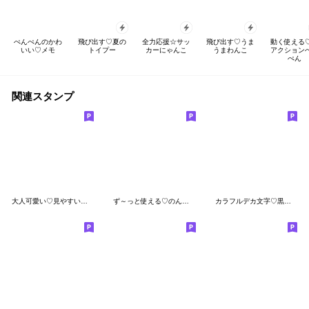
ぺんぺんのかわ
飛び出す♡夏の
全力応援☆サッ
飛び出す♡うま
動く使える
いい♡メモ
トイプー
カーにゃんこ
うまわんこ
アクション
ぺん
関連スタンプ
大人可愛い♡見やすいデカ文字♡パグちゃん
ず～っと使える♡のんたとごりちゃんの日常
カラフルデカ文字♡黒パグちゃん