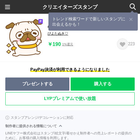
クリエイターズスタンプ
トレンド検索ワードで新しいスタンプに
出会えるかも！
冬のパグちゃんず♡
ぴよたぬき♡
￥190
223
1%還元
PayPay決済が利用できるようになりました
プレゼントする
購入する
LYPプレミアムで使い放題
スタンプアレンジ/デコレーションに対応
制作者に提供される情報について
LINEヤフー株式会社はスタンプ/絵文字/着せかえ制作者への売上レポートの提供の
ために、お客様の購入情報を利用します。