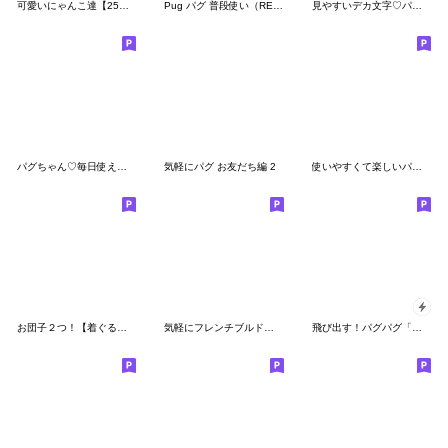
可愛いにゃんこ達【25】気持ちスタンプ
Pug パグ 普段使い（REMAKE)
見やすいデカ文字♡パグちゃん
パグちゃん♡毎日使える気遣い長文敬語
気軽にパグ お友だち編 2
使いやすくて楽しいパンダスタンプ
お団子２つ！【着ぐるみの夏】
気軽にフレンチブルドッグ(br) 年末年始編
飛び出す！パグパグ「秋の気配」