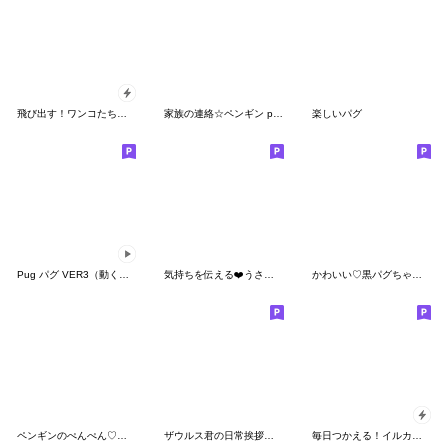
飛び出す！ワンコたちの「冬」
家族の連絡☆ペンギン pempem
楽しいパグ
Pug パグ VER3（動くダジャレ)
気持ちを伝える❤️うさぎパンダさん2
かわいい♡黒パグちゃん♡
ペンギンのぺんぺん♡春3D
ザウルス君の日常挨拶スタンプ
毎日つかえる！イルカおやじ君【飛び出す】