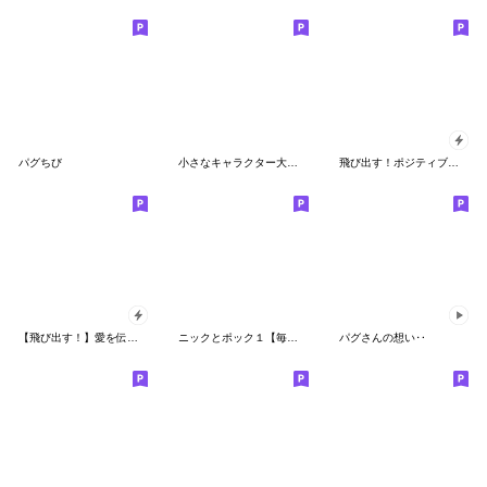
パグちび
小さなキャラクター大集合♡ぺんぺんズ
飛び出す！ポジティブなパグパグ
【飛び出す！】愛を伝えるおやじ君＆猫
ニックとポック１【毎日の基本セット】
パグさんの想い‥