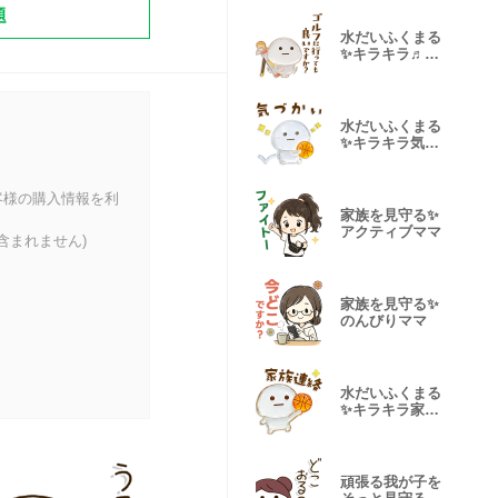
題
水だいふくまる
✨キラキラ♬ゴ
ルフ
水だいふくまる
✨キラキラ気遣
い♬バスケ
客様の購入情報を利
家族を見守る✨
アクティブママ
含まれません)
家族を見守る✨
のんびりママ
水だいふくまる
✨キラキラ家族
♬バスケ
頑張る我が子を