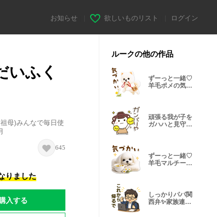
お知らせ
|
欲しいものリスト
|
ログイン
ルークの他の作品
だいふく
ずーっと一緒♡
羊毛ポメの気遣
い連絡
頑張る我が子を
,祖母)みんなで毎日使
ガハハと見守る
月
関西弁♡
645
ずーっと一緒♡
羊毛マルチーズ
の気遣い連絡
になりました
しっかりパパ関
購入する
西弁✨家族連絡
スタンプ