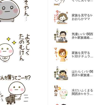
そっと見守る☀️
関西弁
家族を見守る✨
おおらかママ
気遣いパパ関西
弁✨家族連絡ス
タンプ
家族を見守る
✨3Dナチュラル
ママ
はたらくパパ関
西弁✨家族連絡
スタンプ
水だいふくまる
関西弁✨キラキ
ラ♬バレボー