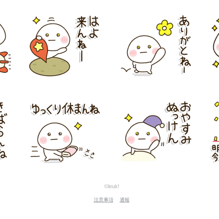
©leuk!
注意事項
通報