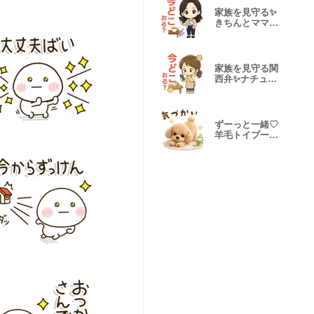
家族を見守る✨
きちんとママの
関西弁
家族を見守る関
西弁✨ナチュラ
ルママ
ずーっと一緒♡
羊毛トイプーの
気遣い連絡