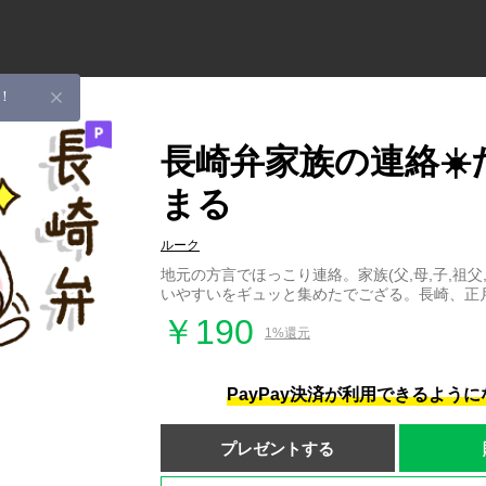
！
長崎弁家族の連絡☀️
まる
ルーク
地元の方言でほっこり連絡。家族(父,母,子,祖父
いやすいをギュッと集めたでござる。長崎、正
￥190
1%還元
PayPay決済が利用できるよう
プレゼントする