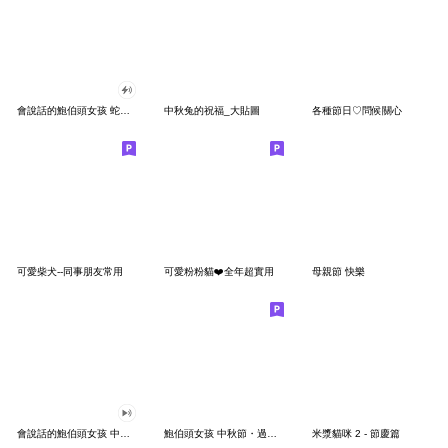
會說話的鮑伯頭女孩 蛇年貼圖
中秋兔的祝福_大貼圖
各種節日♡問候關心
可愛柴犬--同事朋友常用
可愛粉粉貓❤️全年超實用
母親節 快樂
會說話的鮑伯頭女孩 中秋日常
鮑伯頭女孩 中秋節・過年・節慶活動 ／中文
米漿貓咪 2 - 節慶篇