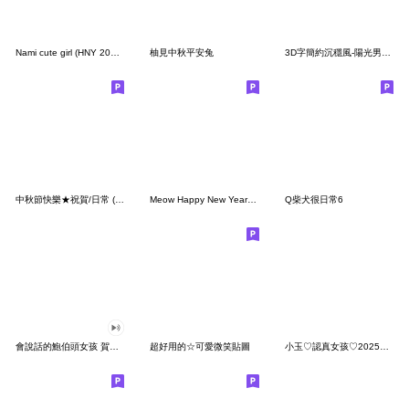
Nami cute girl (HNY 2025) TW
柚見中秋平安兔
3D字簡約沉穩風-陽光男孩職場同事朋友常用
中秋節快樂★祝賀/日常 (大貼圖)
Meow Happy New Year <3
Q柴犬很日常6
會說話的鮑伯頭女孩 賀虎年篇
超好用的☆可愛微笑貼圖
小玉♡認真女孩♡2025蛇年祝福