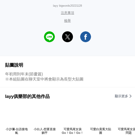
layy bigwords20221128
注意事項
檢舉
貼圖說明
年初用到年末(節慶篇)
※本組貼圖在聊天室中將會顯示為長型大貼圖
layy俱樂部的其他作品
顯示更多
小沙彌-台語接地
小白人-想要直接
可愛馬尾女孩
可愛白貴賓大貼
可愛馬尾女孩
氣
躺平
Go！Go！Go！
圖
問題