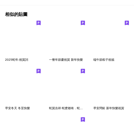
相似的貼圖
2025蛇年-祝賀詞
一整年節慶祝賀 新年快樂
端午節粽子祝福
早安冬天 冬至快樂
蛇賀吉祥·蛇麽都有．蛇年平安
早安問候 新年快樂祝賀