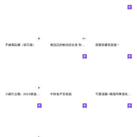
手繪風貼圖（節日篇）
會說話的鮑伯頭女孩 秋天與日常
甜蜜節慶祝賀篇 !
小蘇打企鵝 - 2023家族變裝派對
中秋兔平安祝福
可愛湯圓--職場同事朋友常用