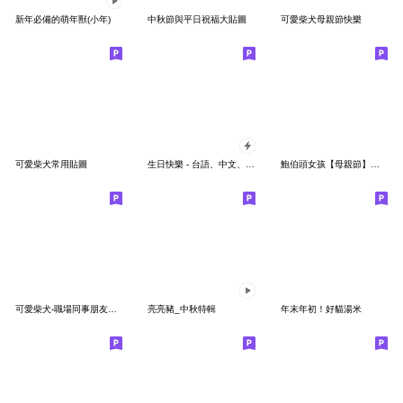
新年必備的萌年獸(小年)
中秋節與平日祝福大貼圖
可愛柴犬母親節快樂
可愛柴犬常用貼圖
生日快樂 - 台語、中文、英語
鮑伯頭女孩【母親節】爽朗的貼圖
可愛柴犬-職場同事朋友常用
亮亮豬_中秋特輯
年末年初！好貓湯米