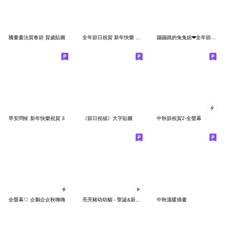
國畫書法賀春節 賀歲貼圖
全年節日祝賀 新年快樂 早安問候
蹦蹦跳的兔兔妞❤全年節慶祝福大貼圖
早安問候 新年快樂祝賀 3
《節日祝福》大字貼圖
中秋節祝賀2-全螢幕
全螢幕♡ 企鵝企企秋嗨嗨
亮亮豬幼幼貓 - 聖誕&新年祝福
中秋溫暖插畫