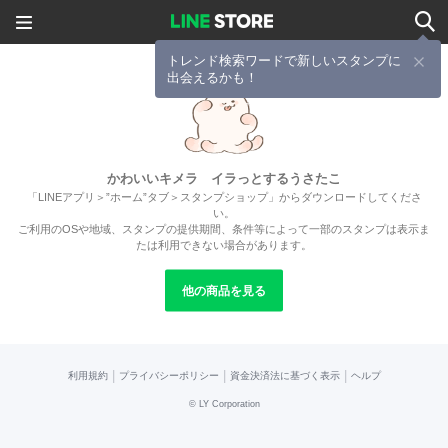
トレンド検索ワードで新しいスタンプに
出会えるかも！
かわいいキメラ イラっとするうさたこ
「LINEアプリ＞”ホーム”タブ＞スタンプショップ」からダウンロードしてくださ
い。
ご利用のOSや地域、スタンプの提供期間、条件等によって一部のスタンプは表示ま
たは利用できない場合があります。
他の商品を見る
|
|
|
利用規約
プライバシーポリシー
資金決済法に基づく表示
ヘルプ
©
LY Corporation