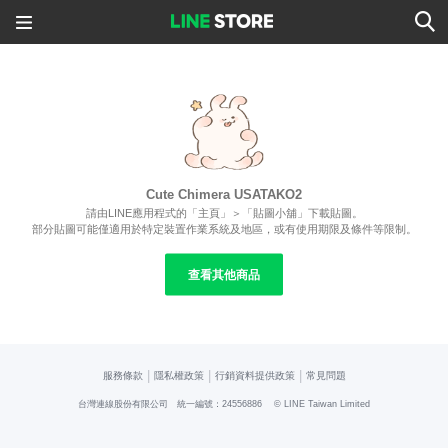
Cute Chimera USATAKO2
請由LINE應用程式的「主頁」＞「貼圖小舖」下載貼圖。
部分貼圖可能僅適用於特定裝置作業系統及地區，或有使用期限及條件等限制。
查看其他商品
|
|
|
服務條款
隱私權政策
行銷資料提供政策
常見問題
台灣連線股份有限公司 統一編號：24556886
© LINE Taiwan Limited