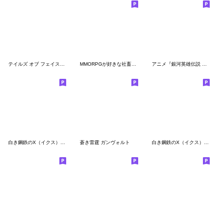
テイルズ オブ フェイスチャット 1
MMORPGが好きな社畜向けスタンプ改
アニメ『銀河英雄伝説 第2期』
白き鋼鉄のX（イクス） ほんわかスタンプ
蒼き雷霆 ガンヴォルト
白き鋼鉄のX（イクス） 名言スタンプ