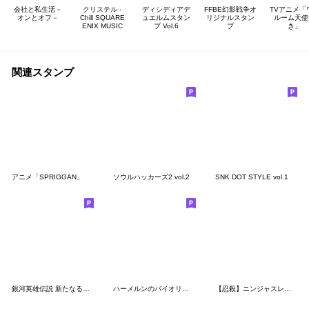
会社と私生活－
クリステル -
ディシディアデ
FFBE幻影戦争オ
TVアニメ「
オンとオフ－
Chill SQUARE
ュエルムスタン
リジナルスタン
ルーム天使
ENIX MUSIC
プ Vol.6
プ
き」
関連スタンプ
アニメ「SPRIGGAN」
ソウルハッカーズ2 vol.2
SNK DOT STYLE vol.1
銀河英雄伝説 新たなる戦いの序曲 4K劇場版
ハーメルンのバイオリン弾き スタンプ
【忍殺】ニンジャスレイヤーVol.2