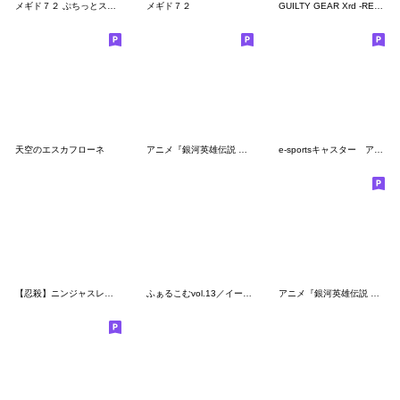
メギド７２ ぷちっとスタンプvol.1
メギド７２
GUILTY GEAR Xrd -REVELATOR-
天空のエスカフローネ
アニメ『銀河英雄伝説 第3期』
e-sportsキャスター アール公式スタンプ
【忍殺】ニンジャスレイヤーVol.3
ふぁるこむvol.13／イースVIII
アニメ『銀河英雄伝説 特別版』