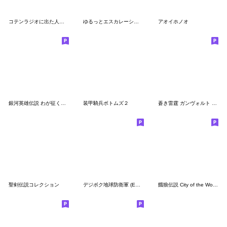
コテンラジオに出た人たち（ゆる劇画ver）
ゆるっとエスカレーション vol.1
アオイホノオ
銀河英雄伝説 わが征くは星の大海 4K劇場版
装甲騎兵ボトムズ２
蒼き雷霆 ガンヴォルト ほんわかスタンプ
聖剣伝説コレクション
デジボク地球防衛軍 (EDFWB)
餓狼伝説 City of the Wolves