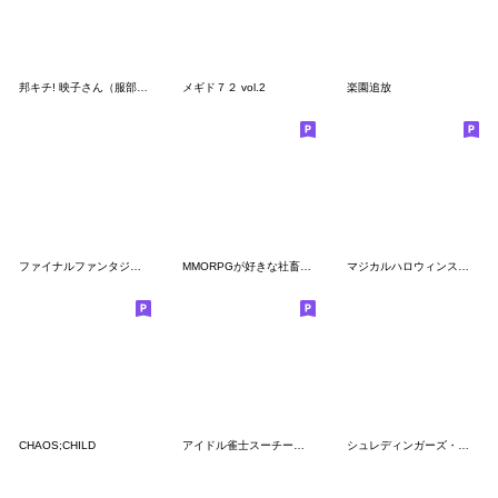
邦キチ! 映子さん（服部昇大）
メギド７２ vol.2
楽園追放
ファイナルファンタジーXIV 第2弾
MMORPGが好きな社畜拡張1 レイド＆オフ会編
マジカルハロウィンスタンプ４
CHAOS;CHILD
アイドル雀士スーチーパイ♥キャラスタンプ
シュレディンガーズ・コール