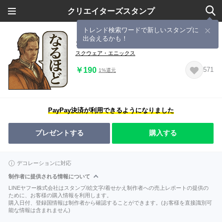
クリエイターズスタンプ
トレンド検索ワードで新しいスタンプに
出会えるかも！
タクティクスオウガ リボーン 第3弾
スクウェア・エニックス
￥190
571
1%還元
PayPay決済が利用できるようになりました
プレゼントする
購入する
デコレーションに対応
制作者に提供される情報について
LINEヤフー株式会社はスタンプ/絵文字/着せかえ制作者への売上レポートの提供の
ために、お客様の購入情報を利用します。
購入日付、登録国情報は制作者から確認することができます。(お客様を直接識別可
能な情報は含まれません)