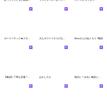
ガーリーチック★スタンプ
大人カワイイさりげな敬語スタンプ
Bearさんのぬくもり *敬語
【敬語】丁寧な言葉＊しろいくまちゃん
おかし小人
毎日に＊ゆるい敬語と苺＊しろいくまちゃん