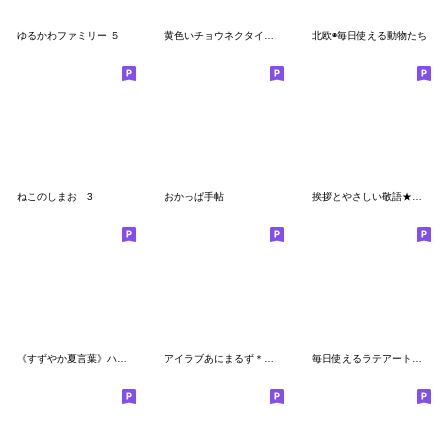
ゆるかわファミリー ５
黄色いチョウネクタイのこびとのゆるい敬語
北欧◉毎日使える動物たち
ねこのしまお 3
おかっぱ手帖
挨拶とやさしい敬語★おとなナチュラル
《すずやか夏言葉》ハナチャンと猫
アイラブあにまるず＊北欧風＊（再販）
毎日使えるラテアートカフェ