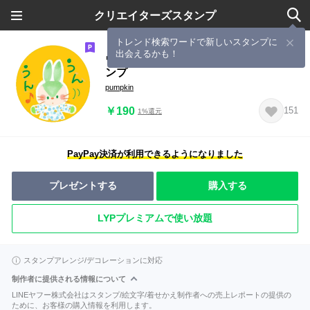
クリエイターズスタンプ
トレンド検索ワードで新しいスタンプに
出会えるかも！
ウサギのクリスマス＆正月＆日常スタ
ンプ
pumpkin
￥190
151
1%還元
PayPay決済が利用できるようになりました
プレゼントする
購入する
LYPプレミアムで使い放題
スタンプアレンジ/デコレーションに対応
制作者に提供される情報について
LINEヤフー株式会社はスタンプ/絵文字/着せかえ制作者への売上レポートの提供の
ために、お客様の購入情報を利用します。