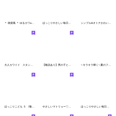
＊ 雑貨風 ＊ ゆるカワanimalのメッセージ4
ほっこりやさしい毎日言葉４♡初夏
シンプル&オトナかわいい♡マトリョー
大人カワイイ スタンプBOOK
【敬語あり】男の子とママのスタンプ
✨キラキラ輝く✨夏のフルーツ♡マトリョー
ほっこりこども ５ 《敬語でお話し》
やさしいマトリョー♡スイーツいっぱい
ほっこりやさしい毎日言葉14♡アイス