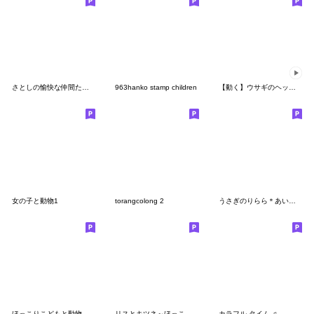
さとしの愉快な仲間たち vol.31
963hanko stamp children
【動く】ウサギのヘッポコ
女の子と動物1
torangcolong 2
うさぎのりらら＊あいさつ＊絵本のような…
ほっこりこどもと動物たち 敬語
リスとキツネ～ほっこり秋・冬の挨拶～
カラフル タイム ♫