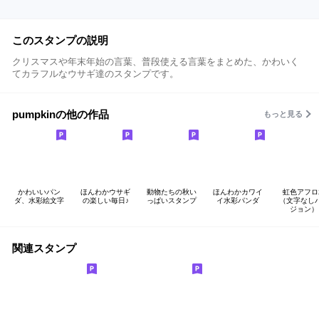
このスタンプの説明
クリスマスや年末年始の言葉、普段使える言葉をまとめた、かわいく
てカラフルなウサギ達のスタンプです。
pumpkinの他の作品
もっと見る
かわいいパン
ほんわかウサギ
動物たちの秋い
ほんわかカワイ
虹色アフロ
ダ、水彩絵文字
の楽しい毎日♪
っぱいスタンプ
イ水彩パンダ
（文字なし
ジョン）
関連スタンプ