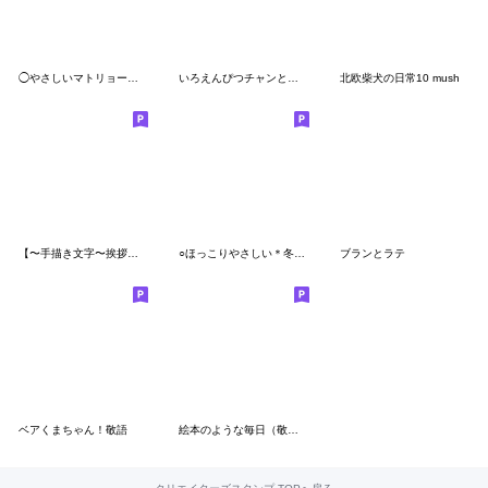
◯やさしいマトリョー◯丁寧・長文
いろえんぴつチャンと愉快な仲間達！Part２
北欧柴犬の日常10 mush
【〜手描き文字〜挨拶＆言葉スタンプ】
○ほっこりやさしい＊冬マトリョー○
ブランとラテ
ベアくまちゃん！敬語
絵本のような毎日（敬語版）