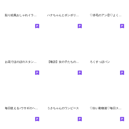
貼り絵風おしゃれイラスト♡スタンプ
ハナちゃんとボンボリちゃん
♡赤毛のアン②♡よく使う言葉/長文/敬語
お花でほのぼのスタンプ［敬語&日常］
【敬語】女の子たちの宇宙つりずぼん部
ろくすっぽパン
毎日使える♪ウサギのヘッポコ
うさちゃんのワンピース
♡白い動物達♡毎日スタンプ♡