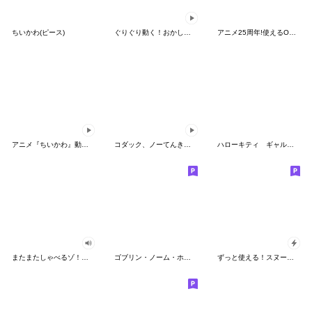
ちいかわ(ピース)
ぐりぐり動く！おかしなポケモンスタンプ
アニメ25周年!使えるONE PIECEスタンプ
アニメ『ちいかわ』動くLINEスタンプ vol.2
コダック、ノーてんきに悩み中！
ハローキティ ギャルバイブス♡
またまたしゃべるゾ！クレヨンしんちゃん
ゴブリン・ノーム・ホーン
ずっと使える！スヌーピーのグリーティング