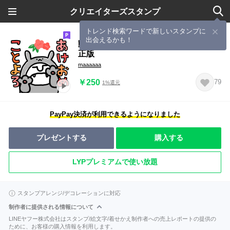
クリエイターズスタンプ
トレンド検索ワードで新しいスタンプに
出会えるかも！
動くひーたんのあけおめスタンプ♡修
正版
maaaaaa
￥250
79
1%還元
PayPay決済が利用できるようになりました
プレゼントする
購入する
LYPプレミアムで使い放題
スタンプアレンジ/デコレーションに対応
制作者に提供される情報について
LINEヤフー株式会社はスタンプ/絵文字/着せかえ制作者への売上レポートの提供の
ために、お客様の購入情報を利用します。