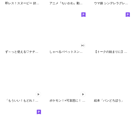
即レス！スヌーピー 好印象な長文スタンプ
アニメ『ちいかわ』動くLINEスタンプ vol.1
ウマ娘 シンデレラグレイ かんたんオグリ
ず～っと使える♡ナチュラルガール
しゃべるパペットスンスン（HAPPY）
【トークの始まりに】ゆるカワ♪スヌーピー
「もういい！もどれ！ピカチュウ！」
ポケモン！×可哀想に！ ムチっとスタンプ
絵本「パンどろぼう」