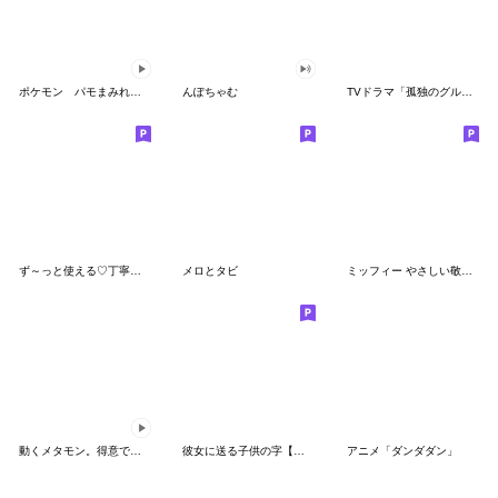
ポケモン パモまみれスタンプ
んぽちゃむ
TVドラマ「孤独のグルメ」
ず～っと使える♡丁寧な敬語お辞儀スタンプ
メロとタビ
ミッフィー やさしい敬語スタンプ
動くメタモン。得意でも苦手でもへんしん！
彼女に送る子供の字【カップル・彼氏】
アニメ「ダンダダン」