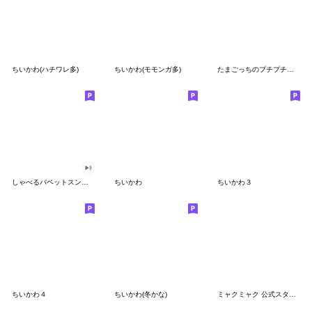
ちいかわ(ハチワレ多)
ちいかわ(モモンガ多)
たまごっちのプチプチおみせっち
しゃべるパペットスンスン
ちいかわ
ちいかわ３
ちいかわ４
ちいかわ(冬かな)
ミャクミャク 公式スタンプ第２弾