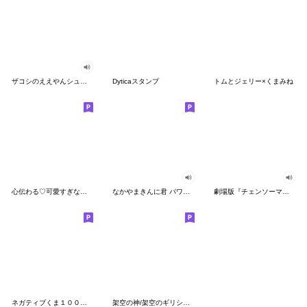
ザコシのええやんシューシュースタンプ
Dyticaスタンプ
トムとジェリー×くまみね
心伝わる♡可愛すぎない大人の長文スタンプ
なかやまきんに君 パワー!!スタンプ
劇場版『チェンソーマン レゼ篇』
ネガティブくま１００％ 憂鬱な一日
架空の神/架空のギリシャ神話