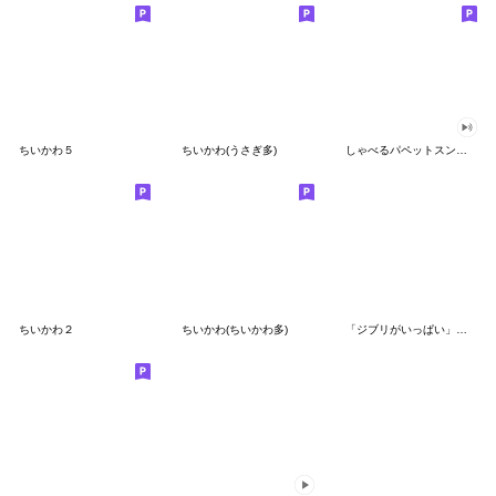
ちいかわ５
ちいかわ(うさぎ多)
しゃべるパペットスンスン（GOOD）
ちいかわ２
ちいかわ(ちいかわ多)
「ジブリがいっぱい」スタンプ