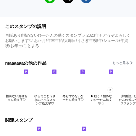
このスタンプの説明
再販あり!憎めないひーたんの動くスタンプ♡ 2023年もどうぞよろしく
お願いします♡ お正月/年末年始/大晦日/うさぎ年/卯年/シュール/年賀
状/お年玉/ことよろ
maaaaaaの他の作品
もっと見る
憎めないお母ち
ゆるねことうさ
冬も憎めないひ
▶︎動く！憎めな
［韓国語］
ゃん絵文字♡
ぎの小さなスタ
ーたん絵文字♡
いひーたん絵文
たんの省ス
ンプ絵文字♡
字♡
ススタンプ
関連スタンプ