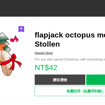
flapjack octopus m
Stollen
Hasune Sirusi
For you who spend Christmas with something i
NT$42
贈送禮物
免費試用（貼圖用到飽）