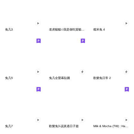
兔几3
老虎貓貓✩我是個吃貨貓貓✩
糯米兔 4
兔几5
兔几全螢幕貼圖
歡樂兔日常 2
兔几7
歡樂兔3-認真過日子篇
Milk & Mocha (TW) : Happiness!