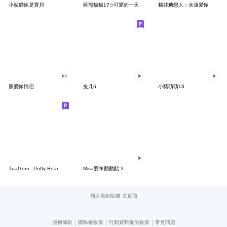
小鯊貓你是寶貝
藍熊貓貓17✩可愛的一天
棉花糖戀人：永遠愛你
熊愛你情侶
兔几6
小豬萌萌13
TuaGom : Puffy Bear
Misa耍笨動動貼 2
個人原創貼圖 主頁面
|
|
|
服務條款
隱私權政策
行銷資料提供政策
常見問題