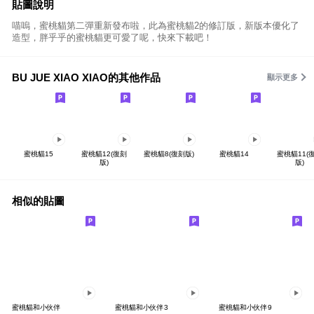
貼圖說明
喵嗚，蜜桃貓第二彈重新發布啦，此為蜜桃貓2的修訂版，新版本優化了
造型，胖乎乎的蜜桃貓更可愛了呢，快來下載吧！
BU JUE XIAO XIAO的其他作品
顯示更多
蜜桃貓15
蜜桃貓12(復刻
蜜桃貓8(復刻版)
蜜桃貓14
蜜桃貓11(
版)
版)
相似的貼圖
蜜桃貓和小伙伴
蜜桃貓和小伙伴3
蜜桃貓和小伙伴9