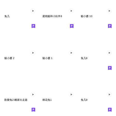
兔几
蜜桃貓和小伙伴8
貓小醬 10
貓小醬 2
貓小醬 1
兔几8
歡樂兔2-離家出走篇
棉花兔1
兔几9