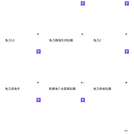
兔几13
兔几職場生存貼圖
兔几2
兔几迎兔年
歡樂兔7-全螢幕貼圖
兔几特效貼圖