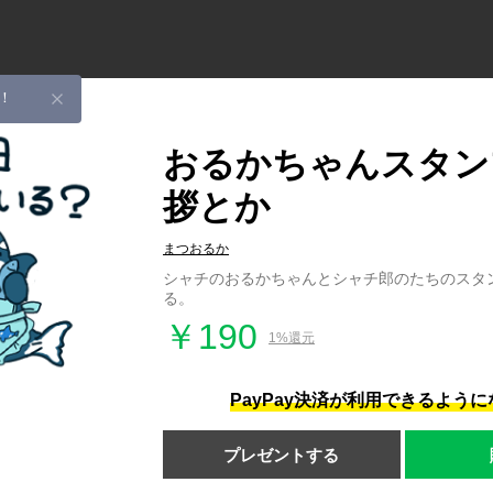
！
おるかちゃんスタン
拶とか
まつおるか
シャチのおるかちゃんとシャチ郎のたちのスタ
る。
￥190
1%還元
PayPay決済が利用できるよう
プレゼントする