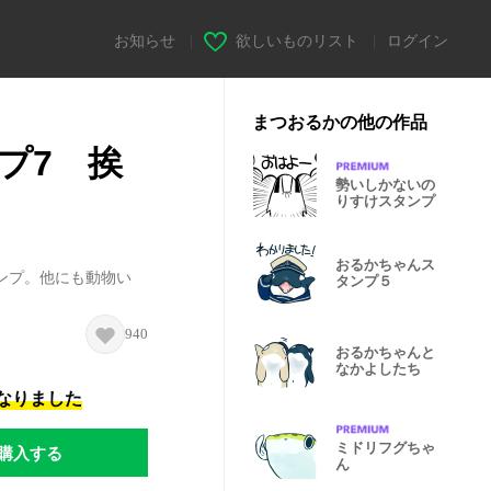
お知らせ
|
欲しいものリスト
|
ログイン
まつおるかの他の作品
プ7 挨
勢いしかないの
りすけスタンプ
おるかちゃんス
ンプ。他にも動物い
タンプ５
940
おるかちゃんと
なかよしたち
になりました
ミドリフグちゃ
購入する
ん