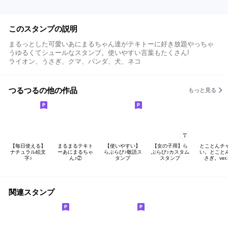
このスタンプの説明
まるっとした可愛いあにまるちゃん達がテキトーに好き放題やっちゃ
うゆるくてシュールなスタンプ。使いやすい言葉もたくさん!
ライオン、うさぎ、クマ、パンダ、犬、ネコ
つるつるの他の作品
もっと見る
【毎日使える】
まるまるテキト
【使いやすい】
【女の子用】ら
とことんチ
ナチュラル絵文
ーあにまるちゃ
らぶらび♪敬語ス
ぶらび♪カスタム
い。とこと
字♪
ん♪②
タンプ
スタンプ
さぎ。ver.
関連スタンプ