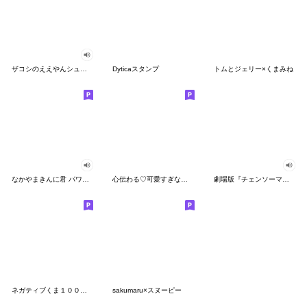
ザコシのええやんシューシュースタンプ
Dyticaスタンプ
トムとジェリー×くまみね
なかやまきんに君 パワー!!スタンプ
心伝わる♡可愛すぎない大人の長文スタンプ
劇場版『チェンソーマン レゼ篇』
ネガティブくま１００％ 憂鬱な一日
sakumaru×スヌーピー