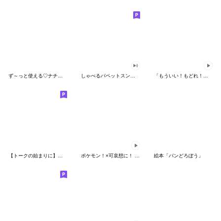
ず～っと使える♡ナチュラルガール
しゃべるパペットスンスン（HAPPY）
「もういい！もどれ！ピカチュウ！」
【トークの始まりに】ゆるカワ♪スヌーピー
ポケモン！×可哀想に！ ムチっとスタンプ
絵本「パンどろぼう」