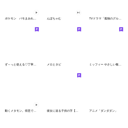
ポケモン パモまみれスタンプ
んぽちゃむ
TVドラマ「孤独のグルメ」
ず～っと使える♡丁寧な敬語お辞儀スタンプ
メロとタビ
ミッフィー やさしい敬語スタンプ
動くメタモン。得意でも苦手でもへんしん！
彼女に送る子供の字【カップル・彼氏】
アニメ「ダンダダン」