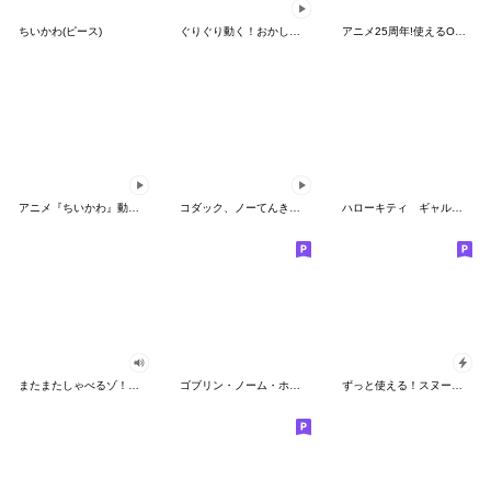
ちいかわ(ピース)
ぐりぐり動く！おかしなポケモンスタンプ
アニメ25周年!使えるONE PIECEスタンプ
アニメ『ちいかわ』動くLINEスタンプ vol.2
コダック、ノーてんきに悩み中！
ハローキティ ギャルバイブス♡
またまたしゃべるゾ！クレヨンしんちゃん
ゴブリン・ノーム・ホーン
ずっと使える！スヌーピーのグリーティング