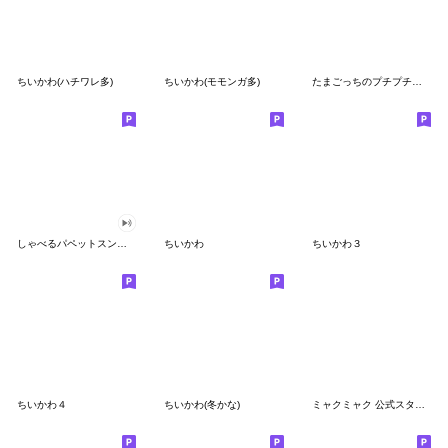
ちいかわ(ハチワレ多)
ちいかわ(モモンガ多)
たまごっちのプチプチおみせっち
しゃべるパペットスンスン
ちいかわ
ちいかわ３
ちいかわ４
ちいかわ(冬かな)
ミャクミャク 公式スタンプ第２弾