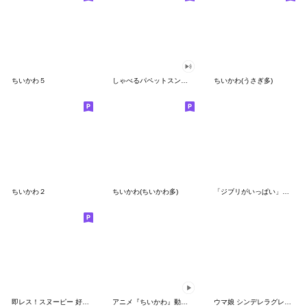
ちいかわ５
しゃべるパペットスンスン（GOOD）
ちいかわ(うさぎ多)
ちいかわ２
ちいかわ(ちいかわ多)
「ジブリがいっぱい」スタンプ
即レス！スヌーピー 好印象な長文スタンプ
アニメ『ちいかわ』動くLINEスタンプ vol.1
ウマ娘 シンデレラグレイ かんたんオグリ