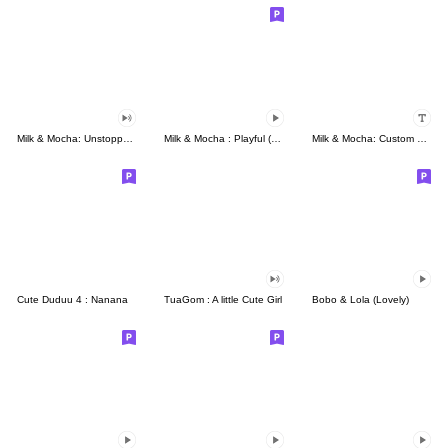
Milk & Mocha: Unstoppable Lovers
Milk & Mocha : Playful (Animated)
Milk & Mocha: Custom Stickers
Cute Duduu 4 : Nanana
TuaGom : A little Cute Girl
Bobo & Lola (Lovely)