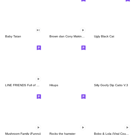
Baby Tatan
Brown dan Cony Makin Mesra
Ugly Black Cat
LINE FRIENDS Full of Love
Hitups
Silly Goofy Dip Catto V.3
Mushroom Family (Funny)
Rocky the hamster
Bobo & Lola (Viral Couple)