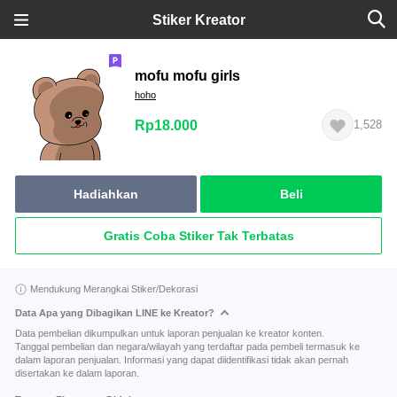
Stiker Kreator
mofu mofu girls
hoho
Rp18.000
1,528
Hadiahkan
Beli
Gratis Coba Stiker Tak Terbatas
Mendukung Merangkai Stiker/Dekorasi
Data Apa yang Dibagikan LINE ke Kreator?
Data pembelian dikumpulkan untuk laporan penjualan ke kreator konten.
Tanggal pembelian dan negara/wilayah yang terdaftar pada pembeli termasuk ke
dalam laporan penjualan. Informasi yang dapat diidentifikasi tidak akan pernah
disertakan ke dalam laporan.