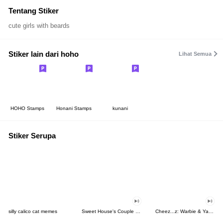
Tentang Stiker
cute girls with beards
Stiker lain dari hoho
Lihat Semua
HOHO Stamps
Honani Stamps
kunani
Stiker Serupa
silly calico cat memes
Sweet House's Couple in Love
Cheez...z: Warbie & Yama 3