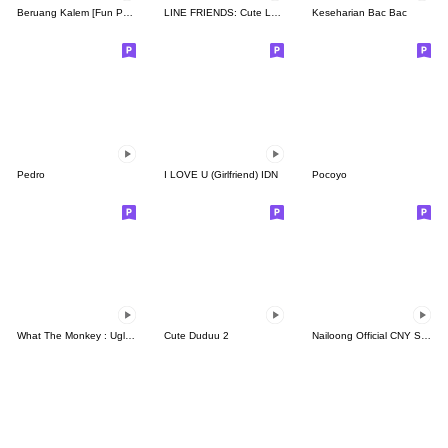
Beruang Kalem [Fun Pack]
LINE FRIENDS: Cute Loving Expressions
Keseharian Bac Bac
Pedro
I LOVE U (Girlfriend) IDN
Pocoyo
What The Monkey : Ugly Face
Cute Duduu 2
Nailoong Official CNY Sticker