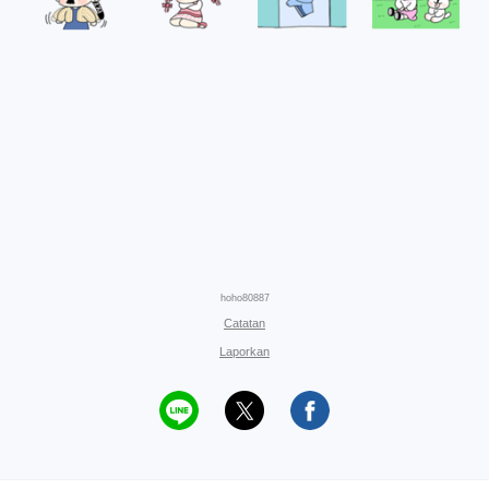
hoho80887
Catatan
Laporkan