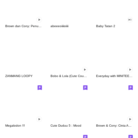
Brown dan Cony: Penuh Kasih
abeeeoiiiioiiii
Baby Tatan 2
ZANMANG LOOPY
Bobo & Lola (Cute Couple)
Everyday with MINITEEN by SEVENTEEN
Megalodon !!!
Cute Duduu 5 : Mood
Brown & Cony: Cinta Abadi