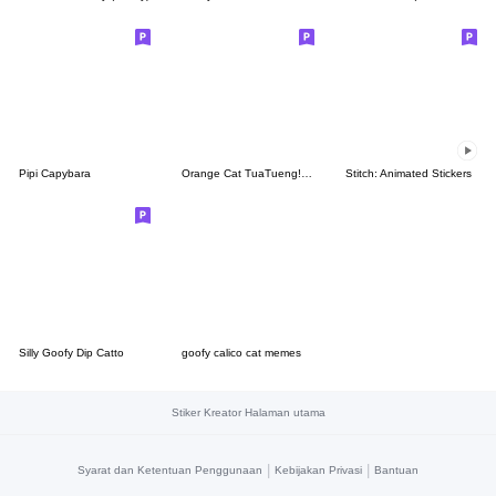
Pipi Capybara
Orange Cat TuaTueng! (ENG)
Stitch: Animated Stickers
Silly Goofy Dip Catto
goofy calico cat memes
Stiker Kreator Halaman utama
|
|
Syarat dan Ketentuan Penggunaan
Kebijakan Privasi
Bantuan