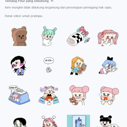
Tentang Fitur yang Didukung
Item mungkin tidak didukung tergantung dari persetujuan pemegang hak cipta.
Ketuk stiker untuk pratinjau.