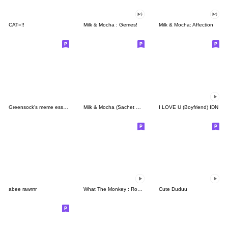
CAT=!!
Milk & Mocha : Gemes!
Milk & Mocha: Affection
Greensock's meme essentials
Milk & Mocha (Sachet Sticker)
I LOVE U (Boyfriend) IDN
abee rawrrrr
What The Monkey : Rock It!
Cute Duduu