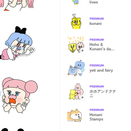
lives
kunani
Hoho &
Kunani's day
to day
yeti and fairy
ホホアンドクナ
ニ
Honani
Stamps