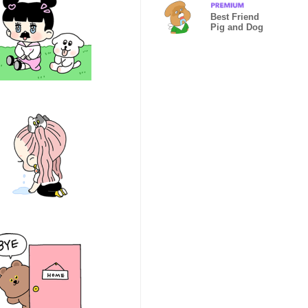
Best Friend
Pig and Dog