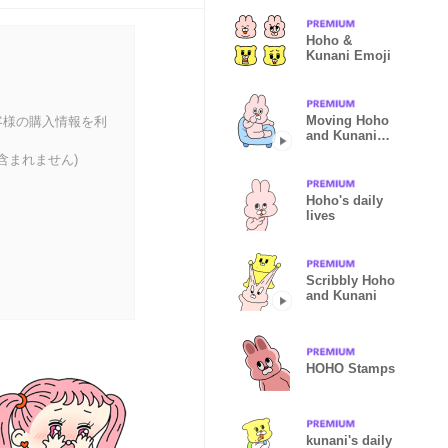
Hoho &
Kunani Emoji
Moving Hoho
客様の購入情報を利
and Kunani
Stickers
含まれません)
Hoho's daily
lives
Scribbly Hoho
and Kunani
HOHO Stamps
kunani's daily