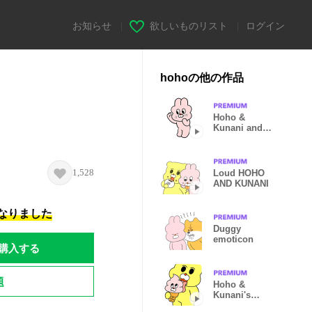
お知らせ
|
欲しいものリスト
|
ログイン
hohoの他の作品
Hoho &
Kunani and
Duggy
1,528
Loud HOHO
AND KUNANI
になりました
Duggy
emoticon
購入する
題
Hoho &
Kunani's
summer camp