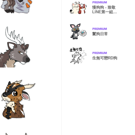
慢狗狗 - 致敬
LINE第一組貼
圖
鬣狗日常
生無可戀RD狗