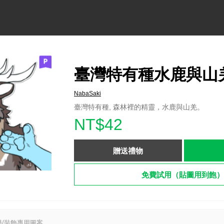
臺灣特有種水鹿與山
NabaSaki
臺灣特有種, 森林裡的精靈，水鹿與山羌。
NT$42
贈送禮物
免費試用（貼圖用到飽）
/裝飾專用圖案