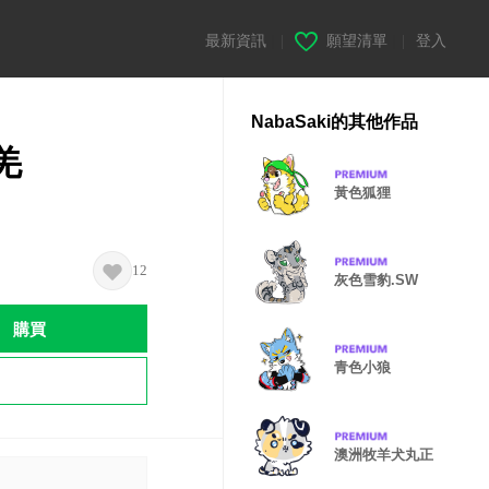
最新資訊
|
願望清單
|
登入
NabaSaki的其他作品
羌
黃色狐狸
12
灰色雪豹.SW
購買
青色小狼
澳洲牧羊犬丸正