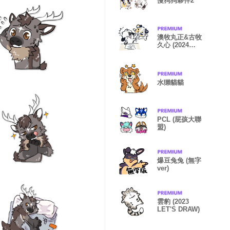
慢狗狗夥伴2
澳牧丸正&古牧
久心 (2024
LET'S DRAW)
水獺貓貓
PCL (屁孩大聯
盟)
爆豆兔兔 (無字
ver)
雲豹 (2023
LET'S DRAW)