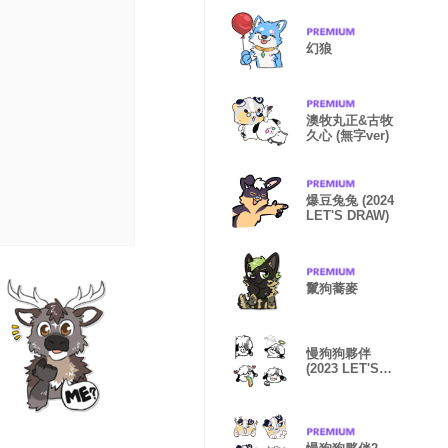
幻狼
澳牧丸正&古牧
久心 (無字ver)
爆豆兔兔 (2024
LET'S DRAW)
鬣狗蕎麥
慢狗狗夥伴
(2023 LET'S
DRAW)