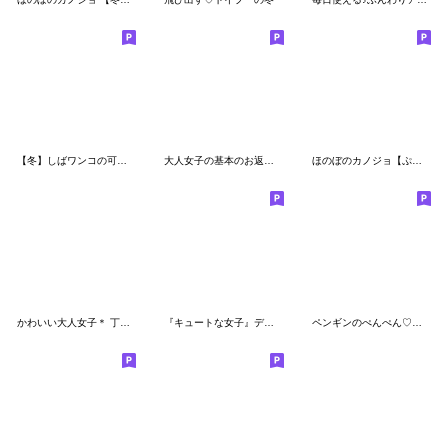
【冬】しばワンコの可愛いスタンプ
大人女子の基本のお返事♡カラフルでか文字
ほのぼのカノジョ【ぷっくり秋冬デカ文字】
かわいい大人女子＊ 丁寧あいさつ
『キュートな女子』デカ文字のスタンプ
ペンギンのぺんぺん♡かわいい女の子