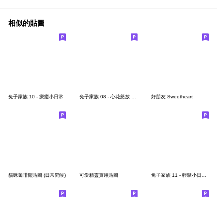
相似的貼圖
兔子家族 10 - 療癒小日常
兔子家族 08 - 心花怒放 春季問候語
好朋友 Sweetheart
貓咪咖啡館貼圖 (日常問候)
可愛精靈實用貼圖
兔子家族 11 - 輕鬆小日常(重製版)