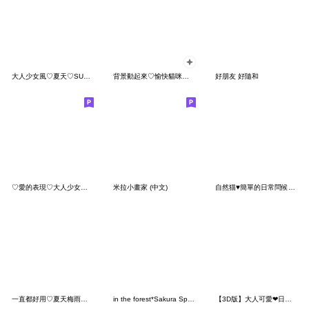
大人少女風♡夏天♡SUMMER
背景動起來♡愉快貓咪的日常
好朋友 好隨和
♡愛的表現♡大人少女風♡【靜態】
米拉小畫家 (中文)
自然猫♥簡單的日常問候貼園
一直都好用♡夏天梅雨季版暖心日常用語
in the forest*Sakura Spring Rabbico
【3D版】大人可愛❤日常貼圖