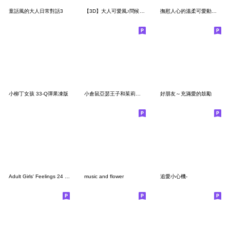
童話風的大人日常對話3
【3D】大人可愛風♪問候&禮貌用語♥春天
撫慰人心的溫柔可愛動物貼圖♡
小柳丁女孩 33-Q彈果凍版
小倉鼠亞瑟王子和茱莉亞公主 28 - 歡樂日常
好朋友～充滿愛的鼓勵
Adult Girls' Feelings 24 (Star & Dot)
music and flower
追愛小心機-