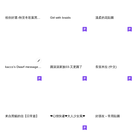
祝你好運♪秋至冬彩葉黑貓貼圓
Girl with braids
溫柔的花貼圖
kacco's Dwarf message_TW
圓滾滾家族03-又更圓了
長笛米拉 (中文)
來自黑貓的信【日常篇】
❤心情快遞❤大人少女風❤
好朋友～常用貼圖