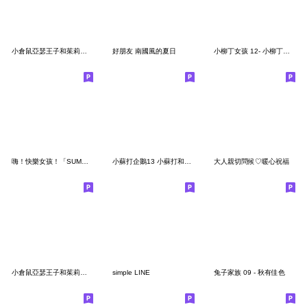
小倉鼠亞瑟王子和茱莉亞公主25-全年實用篇
好朋友 南國風的夏日
小柳丁女孩 12- 小柳丁和兔子日常用語
嗨！快樂女孩！「SUMMER」
小蘇打企鵝13 小蘇打和朋友共度一夏
大人親切問候♡暖心祝福
小倉鼠亞瑟王子和茱莉亞公主20-日常用語
simple LINE
兔子家族 09 - 秋有佳色