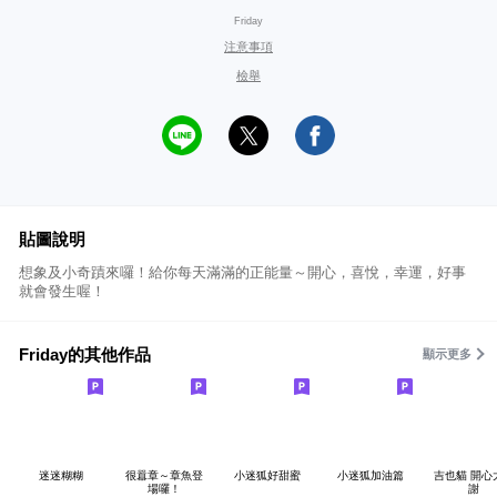
Friday
注意事項
檢舉
貼圖說明
想象及小奇蹟來囉！給你每天滿滿的正能量～開心，喜悅，幸運，好事
就會發生喔！
Friday的其他作品
顯示更多
迷迷糊糊
很囂章～章魚登
小迷狐好甜蜜
小迷狐加油篇
吉也貓 開心
場囉！
謝