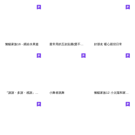
懶貓家族16 - 繽紛水果篇
最常用的五款貼圖(愛不釋手大集合)
好朋友 暖心親切日常
『謝謝・多謝・感謝』粉紅玫瑰
小舞者跳舞
懶貓家族12 小太陽和家人-甜蜜草莓篇