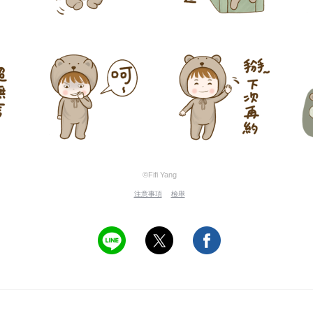
©Fifi Yang
注意事項
檢舉