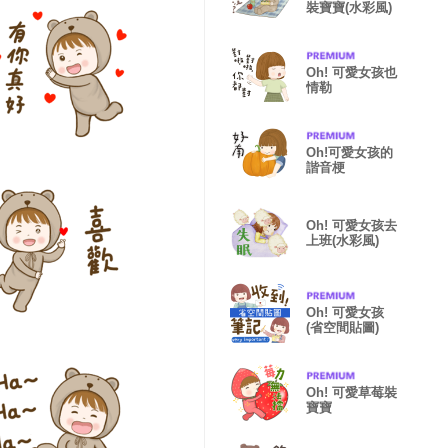
裝寶寶(水彩風)
Oh! 可愛女孩也
情勒
Oh!可愛女孩的
諧音梗
Oh! 可愛女孩去
上班(水彩風)
Oh! 可愛女孩
(省空間貼圖)
Oh! 可愛草莓裝
寶寶