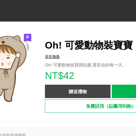
Oh! 可愛動物裝寶寶
菲菲飛飛
Oh! 可愛動物裝寶寶貼圖,豐富你的每一天。
NT$42
贈送禮物
免費試用（貼圖用到飽）
/裝飾專用圖案