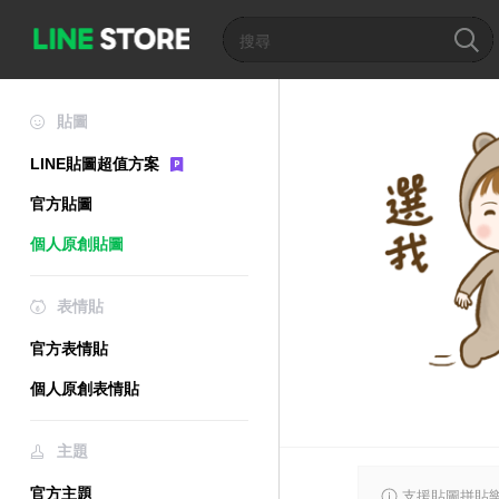
貼圖
LINE貼圖超值方案
官方貼圖
個人原創貼圖
表情貼
官方表情貼
個人原創表情貼
主題
官方主題
支援貼圖拼貼樂