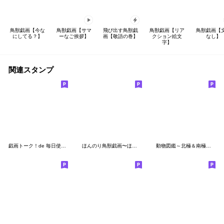
鳥獣戯画【今な
鳥獣戯画【サマ
飛び出す鳥獣戯
鳥獣戯画【リア
鳥獣戯画【
にしてる？】
ーなご挨拶】
画【敬語の巻】
クション絵文
なし】
字】
関連スタンプ
戯画トーク！de 毎日使える敬語
ほんのり鳥獣戯画〜ほどよい敬語編〜
動物図鑑～北極＆南極～【修正版】