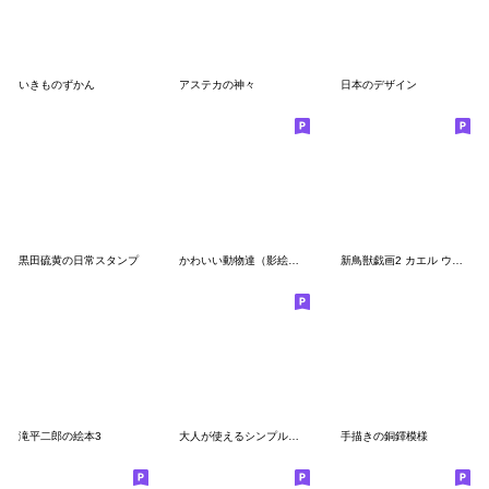
いきものずかん
アステカの神々
日本のデザイン
黒田硫黄の日常スタンプ
かわいい動物達（影絵風）
新鳥獣戯画2 カエル ウサギ ネコ サル ウマ
滝平二郎の絵本3
大人が使えるシンプルな日常スタンプ
手描きの銅鐸模様