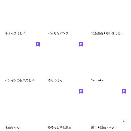
ちょんまげと犬
べんりなパンダ
北斎漫画★毎日使える便利な浮世絵スタンプ
ペンギンのお気楽とり日記
ろせつけん
Yannoka
名画ちゃん
ゆるっと鳥獣戯画
動く★戯画トーク！