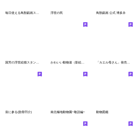
毎日使える鳥獣戯画スタンプ
浮世の民
鳥獣戯画 公式 博多弁
国芳の浮世絵猫スタンプ（お遊び編）
かわいい動物達（影絵風）２
「カエル母さん」発売記念スタンプ
宙に参る(肋骨凹介)
南北極地動物園~敬語編~
動物図鑑