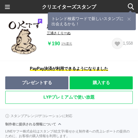
クリエイターズスタンプ
トレンド検索ワードで新しいスタンプに
出会えるかも！
鳥獣戯画【年中使えるの巻】
三浦さくりーぬ
￥190
1,558
1%還元
PayPay決済が利用できるようになりました
プレゼントする
購入する
LYPプレミアムで使い放題
スタンプアレンジ/デコレーションに対応
制作者に提供される情報について
LINEヤフー株式会社はスタンプ/絵文字/着せかえ制作者への売上レポートの提供の
ために、お客様の購入情報を利用します。