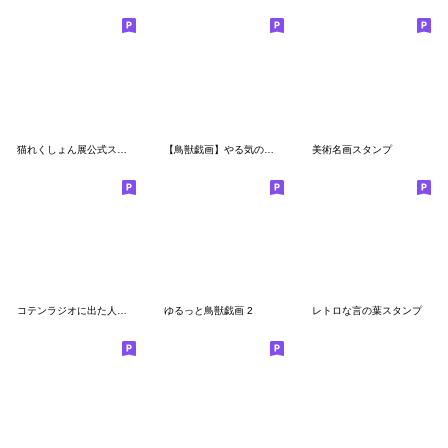
猫れくしょん展公式スタンプ
【鳥獣戯画】やる気のないパンダ
美術名画スタンプ
コテンラジオに出た人たち（ゆる劇画ver）
ゆるっと鳥獣戯画 2
レトロな言の葉スタンプ