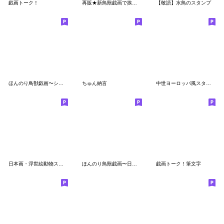
戯画トーク！
再販★新鳥獣戯画で挨拶返事 ウサギ カエル
【敬語】水鳥のスタンプ
ほんのり鳥獣戯画〜シュッとお返事編〜
ちゅん納言
中世ヨーロッパ風スタンプ
日本画・浮世絵動物スタンプ
ほんのり鳥獣戯画〜日常会話編〜
戯画トーク！筆文字