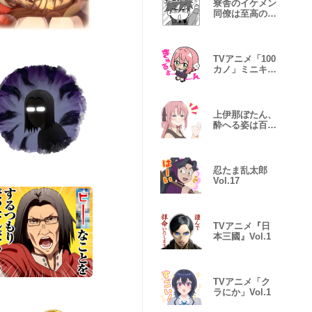
寮舎のイケメン
同僚は至高のプ
レイメイト
TVアニメ「100
カノ」ミニキャ
ラスタンプ１
上伊那ぼたん、
酔へる姿は百合
の花 Vol.1
忍たま乱太郎
Vol.17
TVアニメ『日
本三國』Vol.1
TVアニメ「ク
ラにか」Vol.1