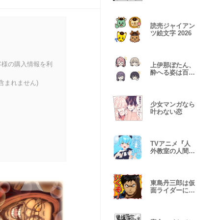
い主様
読売ジャイアン
ツ絵文字 2026
客様の購入情報を利
上伊那ぼたん、
酔へる姿は百合
の花
含まれません)
少女マンガなら
叶わない恋
TVアニメ『人
外教室の人間嫌
い教師』Vol.2
東島丹三郎は仮
面ライダーにな
りたい Vol.2