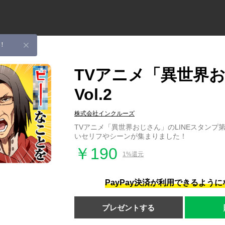
！
TVアニメ「異世界
Vol.2
株式会社インクルーズ
TVアニメ「異世界おじさん」のLINEスタンプ
いセリフやシーンが集まりました！
￥190
1%還元
PayPay決済が利用できるよう
プレゼントする