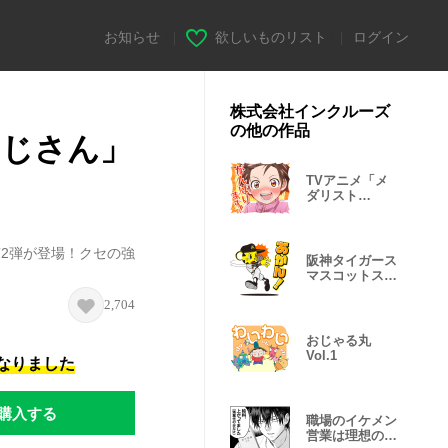
お知らせ
|
欲しいものリスト
|
ログイン
株式会社インクルーズ
の他の作品
おじさん」
TVアニメ「メ
ダリスト
season２」
Vol.2
第2弾が登場！クセの強
阪神タイガース
マスコットスタ
ンプ 2026
2,704
おじゃる丸
Vol.1
になりました
購入する
職場のイケメン
営業は理想の飼