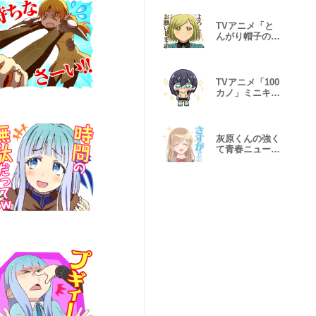
TVアニメ「と
んがり帽子のア
トリエ」
TVアニメ「100
カノ」ミニキャ
ラスタンプ2
灰原くんの強く
て青春ニューゲ
ーム