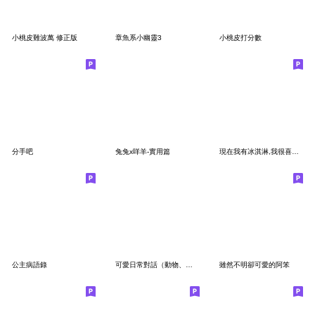
小桃皮難波萬 修正版
章魚系小幽靈3
小桃皮打分數
分手吧
兔兔x咩羊-實用篇
現在我有冰淇淋,我很喜歡冰淇淋1-1
公主病語錄
可愛日常對話（動物、食物跟一些奇怪的！）
雖然不明卻可愛的阿笨