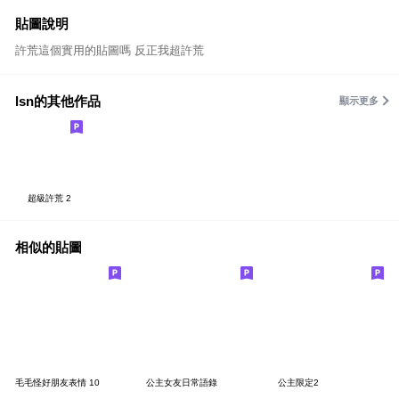
貼圖說明
許荒這個實用的貼圖嗎 反正我超許荒
lsn的其他作品
顯示更多
超級許荒 2
相似的貼圖
毛毛怪好朋友表情 10
公主女友日常語錄
公主限定2