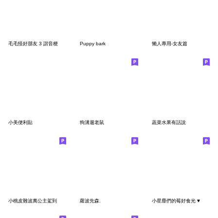
毛毛怪好朋友 3 諧音梗
Puppy bark
懶人專用-女友篇
小美便利貼
狗溝遛老鼠
蔬菜水果有話說
小桃皮難波萬公主駕到
蘿波先森.
小星塵們的莓好食光 ♥