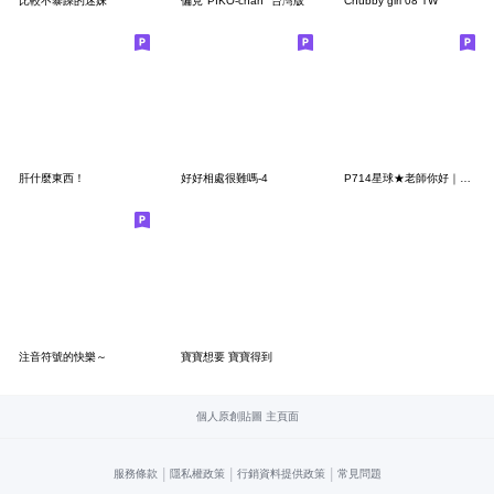
比較不暴躁的迷妹
偏見"PIKO-chan" 台灣版
Chubby girl 08 TW
肝什麼東西！
好好相處很難嗎-4
P714星球★老師你好｜省空間
注音符號的快樂～
寶寶想要 寶寶得到
個人原創貼圖 主頁面
|
|
|
服務條款
隱私權政策
行銷資料提供政策
常見問題