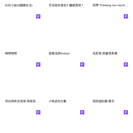
白目小妹2(賤賤生活)
毛毛怪好朋友2 繼續賣萌 !
四季"Thinking too much PIKO-chan"台灣版
咘哩咘哩
菠蘿油堡boloyo
花惹發:拎皺罵來囉
現在我有冰淇淋,我很喜歡冰淇淋2
小桃皮扣分數
我想做貼圖-廢言