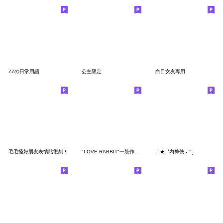
ZZの日常用語
公主限定
白目女友專用
毛毛怪好朋友表情貼復刻 !
"LOVE RABBIT"一鼓作氣 台灣版
- ̗̀ ★. ⁺內褲俠 ₊ ° ̖́-