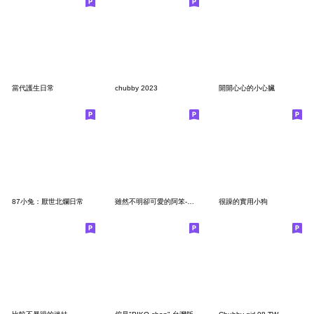
當代護生日常
chubby 2023
開開心心的小心臟
87小兔：厭世北爛日常
雖然不明卻可愛的阿笨-你的撒嬌女友
很躁的實用小狗