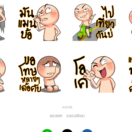
A42HB
หมายเหตุ
รายงานปัญหา