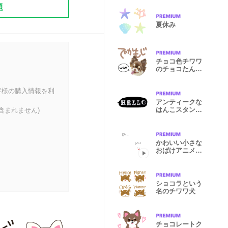
題
夏休み
チョコ色チワワ
のチョコたん
デカ文字
客様の購入情報を利
アンティークな
はんこスタンプ
含まれません)
(ふきだし)黒
かわいい小さな
おばけアニメー
ション
ショコラという
名のチワワ犬
チョコレートク