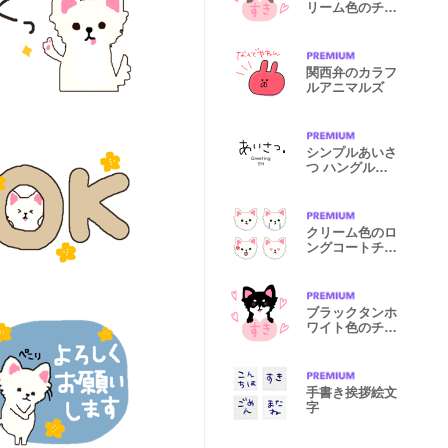
リーム色のチワ
ワ
関西弁のカラフ
ルアニマルズ
シンプルあいさ
つ ハングルと
英語
クリーム色のロ
ングコートチワ
ワ 絵文字
ブラックタンホ
ワイト色のチワ
ワ
手書き挨拶絵文
字