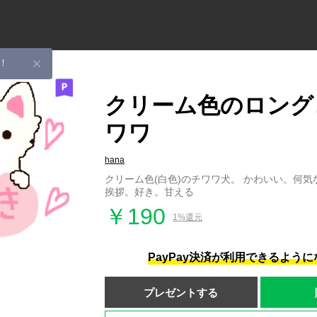
！
クリーム色のロング
ワワ
hana
クリーム色(白色)のチワワ犬。 かわいい。何
挨拶。好き。甘える
￥190
1%還元
PayPay決済が利用できるよう
プレゼントする