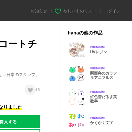
お知らせ
|
欲しいものリスト
|
ログイン
hanaの他の作品
コートチ
UVレジン
関西弁のカラフ
気ない日常のスタンプ。
ルアニマルズ
16
虹色雪だるま英
数字
になりました
購入する
かくかく文字