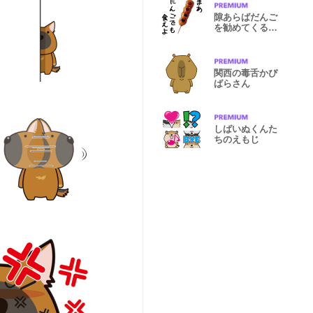
隙あらばだんご
を勧めてくるだ
んご
関西の毒舌かぴ
ばらさん
しばいぬくんた
ちのえもじ