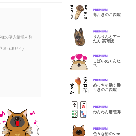
毒舌きのこ図鑑
りんりんとア～
客様の購入情報を利
たん 実写版
含まれません)
しばいぬくんた
ち
めっちゃ動く毒
舌きのこ図鑑
わんわん麻雀牌
色々な柄のシェ