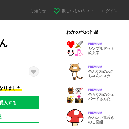
お知らせ
|
欲しいものリスト
|
ログイン
わかの他の作品
ん
シンプルドット
絵文字
色んな柄のねこ
ちゃんのスタン
プ
になりました
色々な柄のシェ
パードさんたち
購入する
の絵文字
題
かわいい毒舌き
のこ図鑑