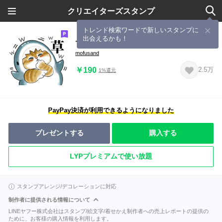
クリエイターズスタンプ
トレンド検索ワードで新しいスタンプに
出会えるかも！
サメにゃん4
mofusand
￥190
2.5万
1%還元
PayPay決済が利用できるようになりました
プレゼントする
購入する
LYPプレミアムで使い放題
スタンプアレンジ/デコレーションに対応
制作者に提供される情報について
LINEヤフー株式会社はスタンプ/絵文字/着せかえ制作者への売上レポートの提供の
ために、お客様の購入情報を利用します。