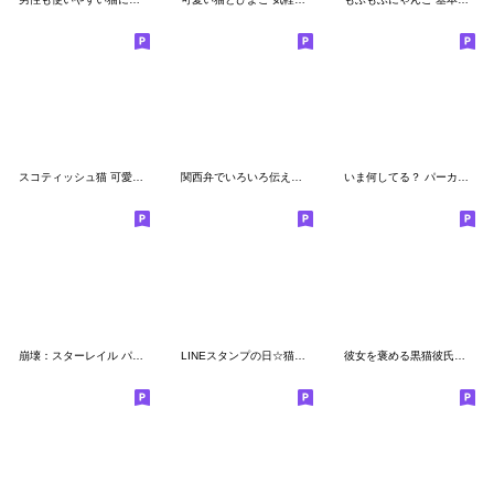
スコティッシュ猫 可愛い日常 太陽帽 敬語
関西弁でいろいろ伝える猫たちのスタンプ
いま何してる？ パーカーねこ ぽっちゃり
崩壊：スターレイル パムの展示館Vol.18
LINEスタンプの日☆猫たちのスタンプ
彼女を褒める黒猫彼氏【カップル・彼女】