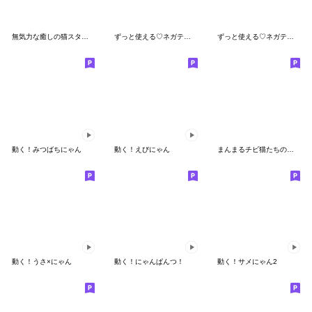
無気力な癒しの猫スタンプ
ずっと使える♡ネガティブねこスタンプ
ずっと使える♡ネガティブねこスタンプ②
動く！みつばちにゃん
動く！えびにゃん
まんまるチビ猫たちの毎日
動く！うさ×にゃん
動く！にゃんぱんつ！
動く！サメにゃん2