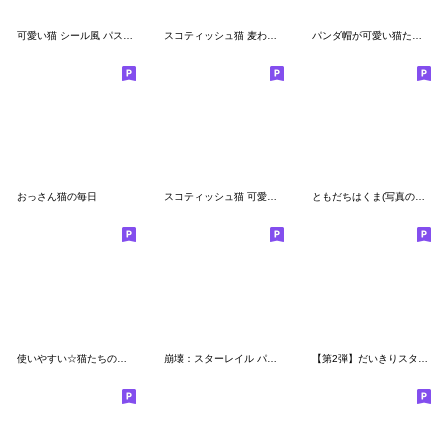
可愛い猫 シール風 パステル 思いやり 敬語
スコティッシュ猫 麦わら帽 会話 お返事
パンダ帽が可愛い猫たちの思いやりスタンプ
おっさん猫の毎日
スコティッシュ猫 可愛い思いやり日常 敬語
ともだちはくま(写真のお供に)
使いやすい☆猫たちのスタンプ 5
崩壊：スターレイル パムの展示館Vol.9
【第2弾】だいきりスタンプ にー