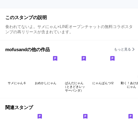
このスタンプの説明
食われてないよ。サメにゃん×LINEオープンチャットの無料コラボスタ
ンプの再リリースが含まれています。
mofusandの他の作品
もっと見る
サメにゃん６
おめかしにゃん
ぱんだにゃん
にゃんぱんつ!2
動く！あけ
（ときどきレッ
にゃん
サーパンダ）
関連スタンプ