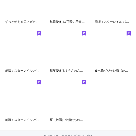
ずっと使える♡ネガティブねこスタンプ③
毎日使える♪可愛い子猫のスタンプ
崩壊：スターレイル パムの展示館Vol.8
崩壊：スターレイル パムの展示館Vol.17
毎年使える！うさわんにゃんの年末年始1
食べ物ダジャレ猫【かわいい・日常会話】
崩壊：スターレイル パムの展示館Vol.2
夏（敬語）☆猫たちのスタンプ