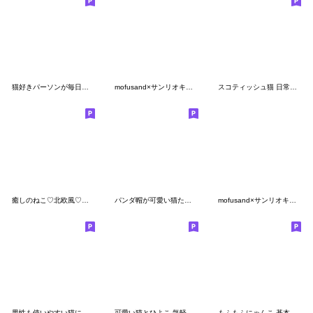
猫好きパーソンが毎日使えるスタンプ2
mofusand×サンリオキャラクターズ 第2弾
スコティッシュ猫 日常＆状況伝える 敬語
癒しのねこ♡北欧風♡家族連絡
パンダ帽が可愛い猫たち 思いやり 敬語ver.
mofusand×サンリオキャラクターズ
男性も使いやすい猫にゃんスタンプ
可愛い猫とひよこ 気軽に使える 敬語ver.
もふもふにゃんこ 基本スタンプ