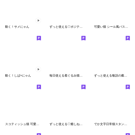
動く！サメにゃん
ずっと使える♡ポジティブねこスタンプ①
可愛い猫 シール風パステル 思いやり 敬語
動く！しば×にゃん
毎日使える着ぐるみ猫と子猫のスタンプ
ずっと使える敬語の癒しねこ♡デカ文字
スコティッシュ猫 可愛い水色帽 優しい日常
ずっと使える♡癒しねこの日常敬語♡
でか文字日常猫スタンプ♡気遣い編