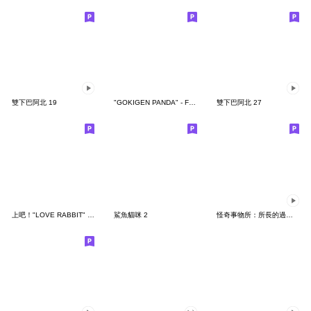
雙下巴阿北 19
"GOKIGEN PANDA" - Feeling / global
雙下巴阿北 27
上吧！"LOVE RABBIT" 台灣版
鯊魚貓咪 2
怪奇事物所：所長的過度繁殖