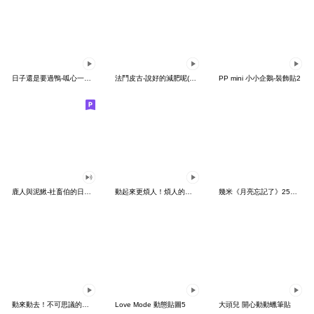
日子還是要過鴨-呱心一下鴨
法鬥皮古-說好的減肥呢(第15彈)
PP mini 小小企鵝-裝飾貼2
鹿人與泥鰍-社畜伯的日常有聲貼圖
動起來更煩人！煩人的貓咪3
幾米《月亮忘記了》25周年 x 晴天P莉
動來動去！不可思議的寶可夢貼圖
Love Mode 動態貼圖5
大頭兒 開心動動蠟筆貼