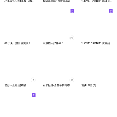
小小孩"GOKIGEN PANDA" 台灣版
貓貓蟲-咖波 可愛大暴走
"LOVE RABBIT" 滿滿是愛 台灣版
87小兔：諧音梗萬歲 !
白爛貓☆好棒棒☆
"LOVE RABBIT" 沈重的愛 台灣版
塔仔不正經 超煩啪
豆卡頻道-全螢幕狗狗都沒你上班累
吉伊卡哇 (2)