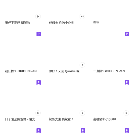
塔仔不正經 胡鬧啪
好想兔-你的小公主
勒狗
超任性"GOKIGEN PANDA" 台灣版
你好！又是 Quokka 喔
一直鬧"GOKIGEN PANDA" 台灣版
日子還是要過鴨－陽光開朗每一天鴨
鯊魚先生 搞鯊密！
蜜桃貓和小伙伴8