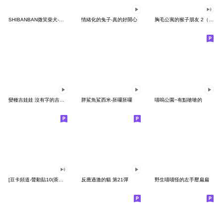
SHIBANBAN微笑柴犬-廢柴寶寶日常
情緒化的兔子-真的好開心
胸毛公寓的猴子朋友 2（有聲動態）
變種吉娃娃 沒有字的吉娃娃
胖鯊魚鯊西米-胚囉胚囉
喵嗚公園−有點嗆嗆的
[豆卡頻道-聲動貼10(茶寶丸日常篇)
反應過激的貓 第21彈
野生喵喵怪的左手壓扁扁