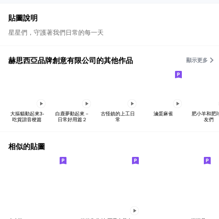
貼圖說明
星星們，守護著我們日常的每一天
赫思西亞品牌創意有限公司的其他作品
顯示更多
大摳貓動起來3-
白鹿夢動起來－
古怪鎮的上工日
滷蛋麻雀
肥小羊和肥
吃貨諧音梗篇
日常好用篇２
常
友們
相似的貼圖