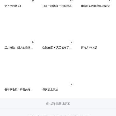
雙下巴阿北 14
只是一顆麻糬-一起動起來
伸縮自如的雞與鴨 超好笑
活力舞動！煩人的貓咪★迷你版 2
企鵝皮蛋 X 天竺鼠布丁 有點厭世
勒狗共 Plus版
怪奇事物所：所長的好日子要來力
微笑的上班族
個人原創貼圖 主頁面