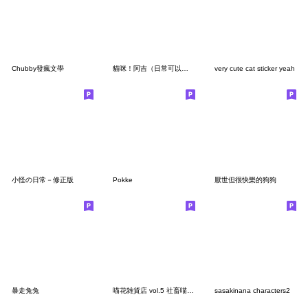
Chubby發瘋文學
貓咪！阿吉（日常可以用的貼圖）
very cute cat sticker yeah
小怪の日常－修正版
Pokke
厭世但很快樂的狗狗
暴走兔兔
喵花雑貨店 vol.5 社畜喵花的心聲
sasakinana characters2