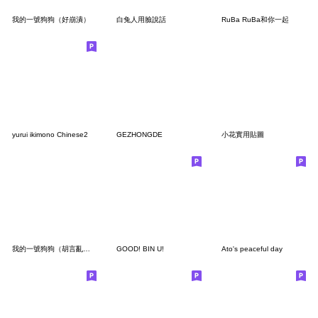
我的一號狗狗（好崩潰）
白兔人用臉說話
RuBa RuBa和你一起
yurui ikimono Chinese2
GEZHONGDE
小花實用貼圖
我的一號狗狗（胡言亂語）
GOOD! BIN U!
Ato's peaceful day