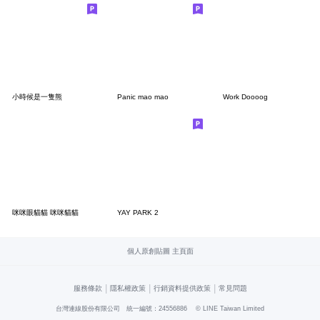
小時候是一隻熊
Panic mao mao
Work Doooog
咪咪眼貓貓 咪咪貓貓
YAY PARK 2
個人原創貼圖 主頁面
|
|
|
服務條款
隱私權政策
行銷資料提供政策
常見問題
台灣連線股份有限公司 統一編號：24556886
© LINE Taiwan Limited