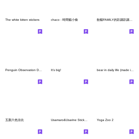
The white kitten stickers
chaco - 時間貓小偷
餃貓FAMILY的趴踢趴踢時光
Penguin Observation Diary
It's big!
bear in daily life (made in Japan)
五顏六色洽比
Usamaro&Usarine Sticker3
Yoga Zoo 2