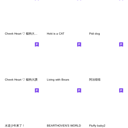
Cheek Heart ♡ 貓狗大讚 2
Hoki is a CAT
Pidi dog
Cheek Heart ♡ 貓狗大讚
Living with Bears
阿法嘻嘻
水逆少年來了！
BEARTHOVEN’S WORLD
Fluffy baby2