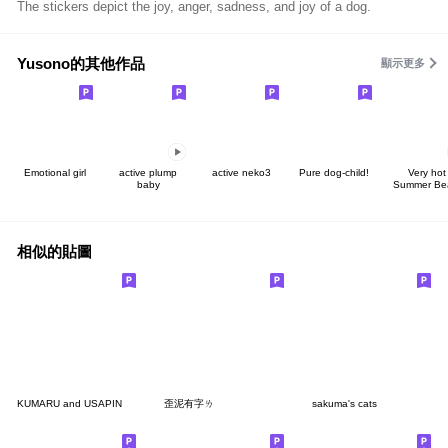
The stickers depict the joy, anger, sadness, and joy of a dog.
Yusono的其他作品
顯示更多
Emotional girl
active plump
active neko3
Pure dog-child!
Very hot
baby
Summer Be
相似的貼圖
KUMARU and USAPIN
歪泥有字ㄌ
sakuma's cats