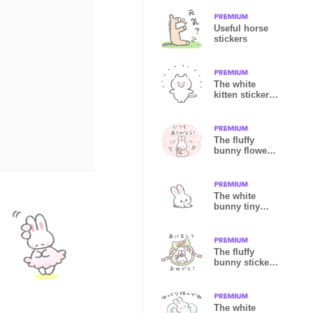
Useful horse
stickers
The white
kitten stickers
7 (E)
The fluffy
bunny flower
pattern sticker
The white
bunny tiny
stickers
The fluffy
bunny sticker
48
The white