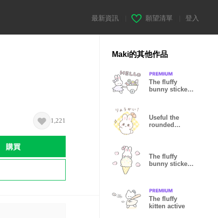
最新資訊
|
願望清單
|
登入
Maki的其他作品
The fluffy
bunny sticker
(sweets)
Useful the
1,221
rounded
bunny sticker
購買
The fluffy
bunny sticker
50
The fluffy
kitten active