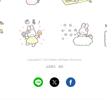
Copyright(C) 2023 Makiko All Rights Reserved.
注意事項
檢舉