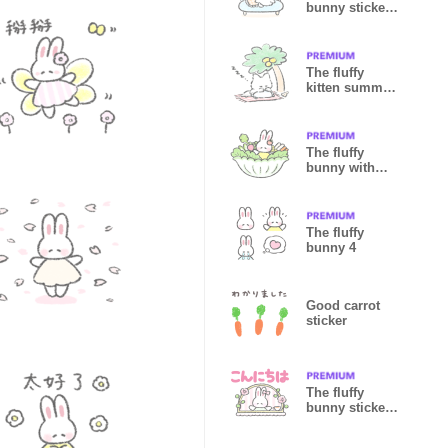
bunny stickers
15
The fluffy
kitten summer
stickers
The fluffy
bunny with
vegetables
The fluffy
bunny 4
Good carrot
sticker
The fluffy
bunny sticker
46