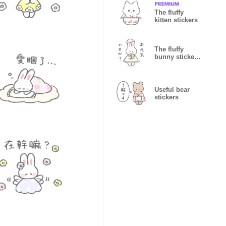
The fluffy
kitten stickers
The fluffy
bunny sticker
49
Useful bear
stickers