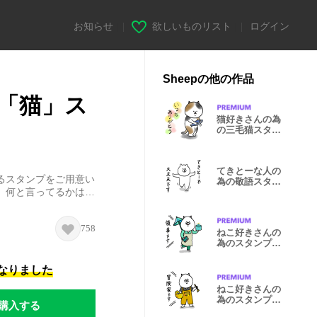
お知らせ
|
欲しいものリスト
|
ログイン
Sheepの他の作品
「猫」ス
猫好きさんの為
の三毛猫スタン
プ
てきとーな人の
るスタンプをご用意い
為の敬語スタン
。何と言ってるかは…
プ
758
ねこ好きさんの
為のスタンプ
【ESFJ】
になりました
ねこ好きさんの
為のスタンプ
購入する
【冒険家】