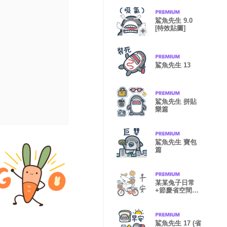
鯊魚先生 9.0
[特效貼圖]
鯊魚先生 13
鯊魚先生 拼貼
樂篇
鯊魚先生 寶包
篇
某某兔子日常
+節慶省空間貼
圖
鯊魚先生 17 (省