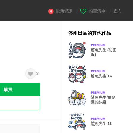
最新資訊
|
願望清單
|
登入
停雨出品的其他作品
鯊魚先生 (防疫
篇)
51
鯊魚先生 14
購買
鯊魚先生 拼貼
圖的快樂
鯊魚先生 11