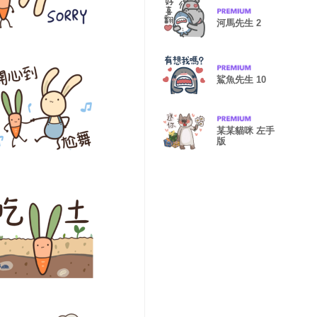
河馬先生 2
鯊魚先生 10
某某貓咪 左手
版