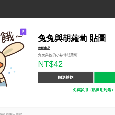
兔兔與胡蘿蔔 貼圖
停雨出品
兔兔與他的小夥伴胡蘿蔔
NT$42
贈送禮物
免費試用（貼圖用到飽）
/裝飾專用圖案