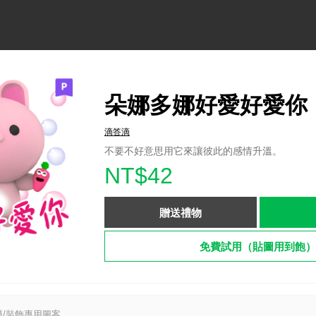
朵娜多娜好愛好愛你
滴答滴
不要不好意思用它來讓彼此的感情升溫。
NT$42
贈送禮物
免費試用（貼圖用到飽）
/裝飾專用圖案