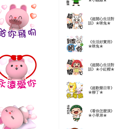
★小綠綠★
《超開心生活對
話》★咪兔★
《生活好實用》
★咪兔★
《超開心生活對
話》★小紅帽★
《超歡樂日常》
★柳丁★
《看你怎麼演》
★小草弟★