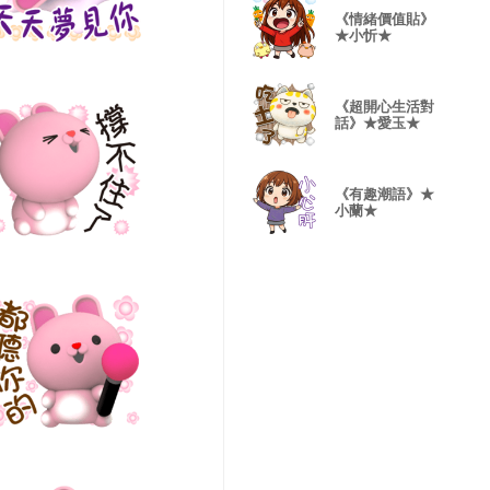
《情緒價值貼》
★小忻★
《超開心生活對
話》★愛玉★
《有趣潮語》★
小蘭★