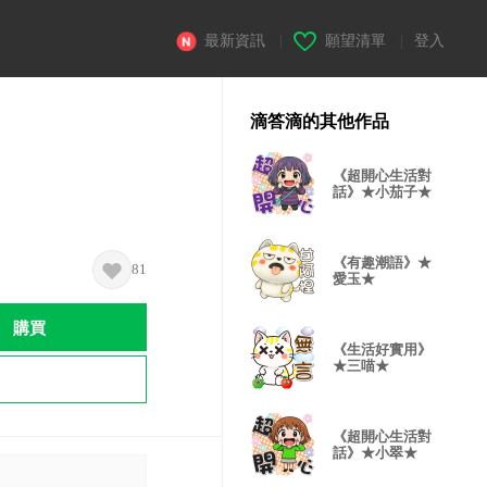
最新資訊
|
願望清單
|
登入
滴答滴的其他作品
《超開心生活對
話》★小茄子★
《有趣潮語》★
81
愛玉★
購買
《生活好實用》
★三喵★
《超開心生活對
話》★小翠★