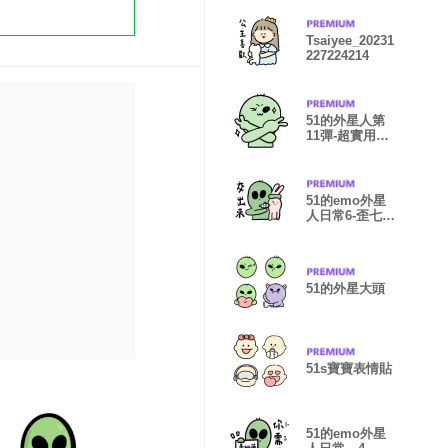
Tsaiyee_20231
227224214
51的外星人第
11彈-超實用貼
圖
51的emo外星
人日常6-歪七扭
八
51的外星大頭
51s寶寶表情貼
51的emo外星