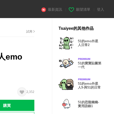
最新資訊
|
願望清單
|
登入
Tsaiyee的其他作品
試用
51的emo外星
人日常2
人emo
51的寶寶貼圖第
一代
51的emo外星
人9-與51的日常
2,352
51的恐龍幽幽-
購買
實用語錄1