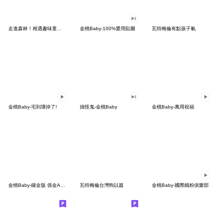
走進森林！相遇趣味童話小森民
金桃Baby-100%愛用貼圖
瓦特梅倫有點孩子氣
金桃Baby-宅到壞掉了!
搞怪鬼-金桃Baby
金桃Baby-萬用祝福
金桃Baby-鑲金版 係金A貼圖
瓦特梅倫台灣狗以篇
金桃Baby-國際鐵粉俱樂部