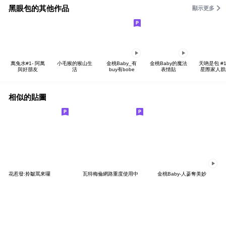
黑眼包的其他作品
顯示更多
萬兔水#1- 阿萬
小毛猴的猴山生
金桃Baby_有
金桃Baby的魔法
天吶是包 #13
與好朋友
活
buy有bobe
表情貼
星際家人群
相似的貼圖
花惹發:拎皺罵來囉
瓦特梅倫網路重度使用中
金桃Baby-人蔘奪美妙