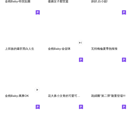
金桃Baby-特笑貼圖
傲嬌女子厭世篇
妳好,白小姐!
上班族的爆肝黑白人生
金桃Baby-金促咪
瓦特梅倫夏季熱辣辣
金桃Baby-萬事OK
花大鼻小文青的可愛可愛日常
跪婦團"第二彈"隆重登場!!!