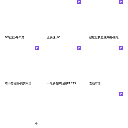
BG娃娃-拜年篇
歪腰妹_05
超厭世負能量爆棚-櫃姐！
喵小熊梗圖-搞笑用語
一姐的智障貼圖PART5
左眼有痣