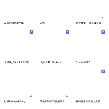
沒角色的童趣塗鴉
叮姊
超現實女子 全螢幕登場
歪腰妹_06（兔女郎篇）
Ugly GIRL Stickers
Bossily家族2
動感Baby金桃Baby
黑桃A喜-80年代搖滾台客趴
瓦特梅倫在成為大人的路上