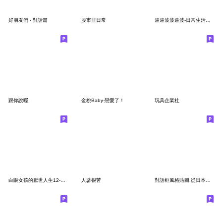
好朋友們 - 對話篇
股市韭日常
逼逼波波逼波-日常生活用語
跟你說喔
金桃Baby-戀愛了！
玩具企業社
白眼女孩的厭世人生12-87俱樂部
人蔘很苦
對話框風格貼圖,從日本流行過來囉!