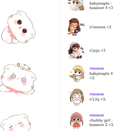
babymaple :
tuaaoun 4 <3
n'nesnes <3
n'juju <3
babymaple 4
<3.
n'Lily <3.
chubby girl :
tuaaoun 2 <3.