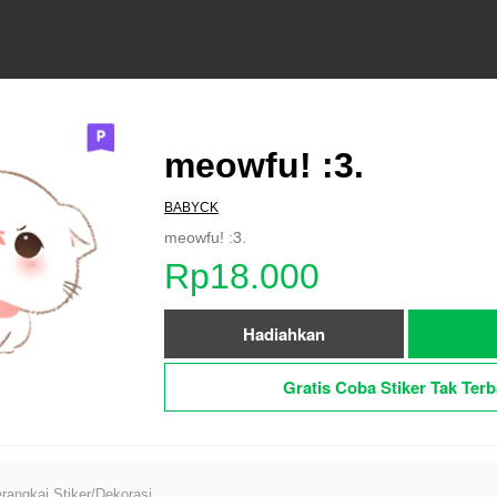
meowfu! :3.
BABYCK
meowfu! :3.
Rp18.000
Hadiahkan
Gratis Coba Stiker Tak Terb
angkai Stiker/Dekorasi