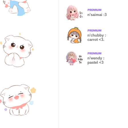
n'saimai :3
n'chubby :
carrot <3.
n'wendy :
pastel <3