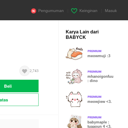
Pengumuman
|
Keinginan
|
Masuk
Karya Lain dari
BABYCK
meowmuji :3
2,743
mhanoigonfuu
: dino
Beli
atas
meowjiew <3.
babymaple :
tuaaoun 4 <3.