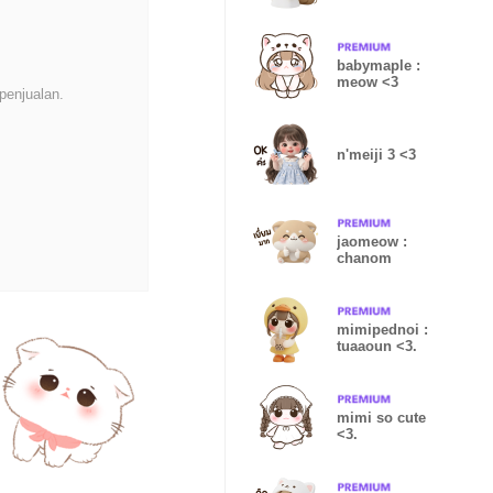
babymaple :
meow <3
penjualan.
n'meiji 3 <3
jaomeow :
chanom
mimipednoi :
tuaaoun <3.
mimi so cute
<3.