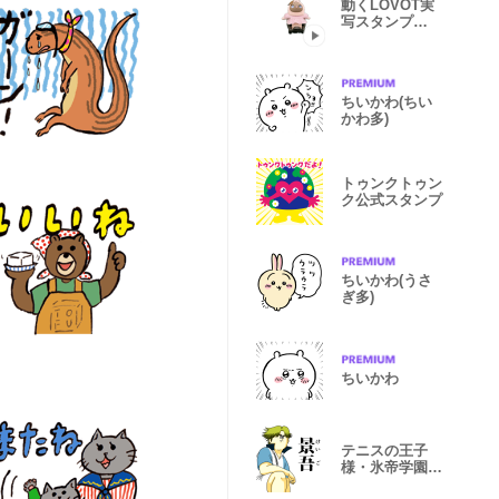
動くLOVOT実
写スタンプ
【LVT8】
ちいかわ(ちい
かわ多)
トゥンクトゥン
ク公式スタンプ
ちいかわ(うさ
ぎ多)
ちいかわ
テニスの王子
様・氷帝学園×
地獄のミサワ