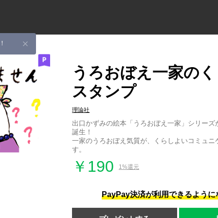
！
うろおぼえ一家のく
スタンプ
理論社
出口かずみの絵本「うろおぼえ一家」シリーズか
誕生！
一家のうろおぼえ気質が、くらしよいコミュニ
す。
￥190
1%還元
PayPay決済が利用できるよう