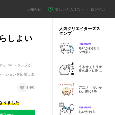
お知らせ
|
欲しいものリスト
|
ログイン
人気クリエイターズス
タンプ
らしよい
ちいかわ(モモ
ンガ多)
らLINEスタンプが
うるせぇトリ★
夏の暑さに耐え
ケーションを応援しま
られない
1,466
アニメ『ちいか
わ』動くLINE
スタンプ vol.3
になりました
ちいかわ３