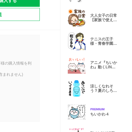
購入する
題
大人女子の日常
【家族で使える
♡】
テニスの王子
様・青春学園×
地獄のミサワ
アニメ『ちいか
客様の購入情報を利
わ』動くLINE
スタンプ vol.4
含まれません)
涼しくなれそ
う？夏のしろま
るスタンプ
ちいかわ４