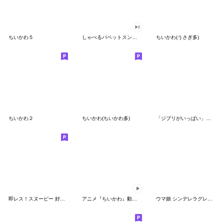
ちいかわ５
しゃべるパペットスンスン（GOOD）
ちいかわ(うさぎ多)
ちいかわ２
ちいかわ(ちいかわ多)
「ジブリがいっぱい」スタンプ
即レス！スヌーピー 好印象な長文スタンプ
アニメ『ちいかわ』動くLINEスタンプ vol.1
ウマ娘 シンデレラグレイ かんたんオグリ