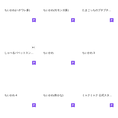
ちいかわ(ハチワレ多)
ちいかわ(モモンガ多)
たまごっちのプチプチおみせっち
しゃべるパペットスンスン
ちいかわ
ちいかわ３
ちいかわ４
ちいかわ(冬かな)
ミャクミャク 公式スタンプ第２弾