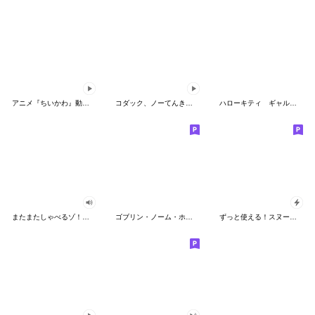
アニメ『ちいかわ』動くLINEスタンプ vol.2
コダック、ノーてんきに悩み中！
ハローキティ ギャルバイブス♡
またまたしゃべるゾ！クレヨンしんちゃん
ゴブリン・ノーム・ホーン
ずっと使える！スヌーピーのグリーティング