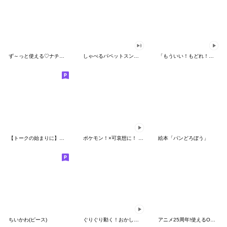
ず～っと使える♡ナチュラルガール
しゃべるパペットスンスン（HAPPY）
「もういい！もどれ！ピカチュウ！」
【トークの始まりに】ゆるカワ♪スヌーピー
ポケモン！×可哀想に！ ムチっとスタンプ
絵本「パンどろぼう」
ちいかわ(ピース)
ぐりぐり動く！おかしなポケモンスタンプ
アニメ25周年!使えるONE PIECEスタンプ