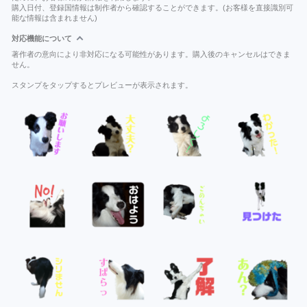
購入日付、登録国情報は制作者から確認することができます。(お客様を直接識別可
能な情報は含まれません)
対応機能について
著作者の意向により非対応になる可能性があります。購入後のキャンセルはできま
せん。
スタンプをタップするとプレビューが表示されます。