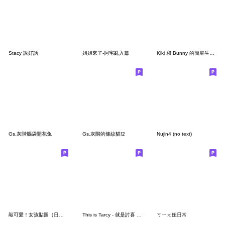
Stacy 說好話
姐姐來了-阿宅亂入篇
Kiki 和 Bunny 的簡單生活 I
Gs.灰階腦袋開花兔
Gs.灰階的條紋貓!2
Nujin4 (no text)
敲可愛！女孩貼圖（日常篇）
This is Tarcy - 就是討喜 第三彈
ㄎㄧㄤ妞日常