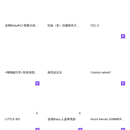
金桃Baby#12-致敬元祖LINE貼圖
狂妹（呆）沒腦發呆又感動又傻眼
CCL-2
<嚕嚕貓日常>別來煩我♡♡♡～
捲毛頭女生
Colorful rabbit!!
LITTLE BO
金桃Baby-人蔘奪美妙
Good friends SUMMER (TW)