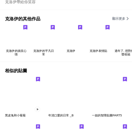
克洛伊帶給你笑容
克洛伊的其他作品
顯示更多
克洛伊的搞笑心
克洛伊的平凡日
克洛伊
克洛伊表情貼
過年了, 想
情
常
聲祝福
相似的貼圖
黑皮兔和小蔔蔔
年清口愛的日常 _B
一姐的智障貼圖PART5