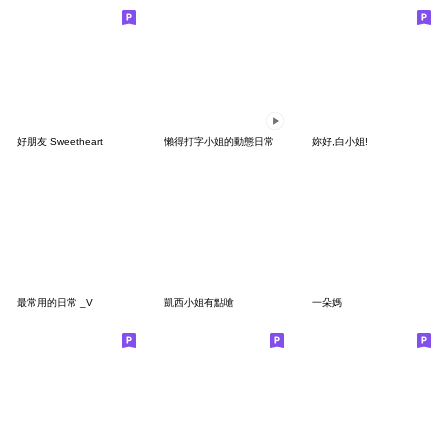
好朋友 Sweetheart
懶得打字小姐的動態日常
妳好,白小姐!
最常用的日常 _V
凱西小姐有點嗆
一朵媽