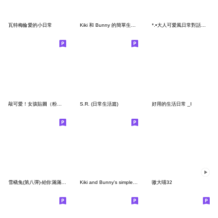
瓦特梅倫愛的小日常
Kiki 和 Bunny 的簡單生活 II
*.•大人可愛風日常對話♡妹妹頭女孩•.*
敲可愛！女孩貼圖（粉紅泡泡篇）
S.R. (日常生活篇)
好用的生活日常 _I
雪橇兔(第八彈)-給你滿滿的負能量
Kiki and Bunny's simple life III
嗷大喵32