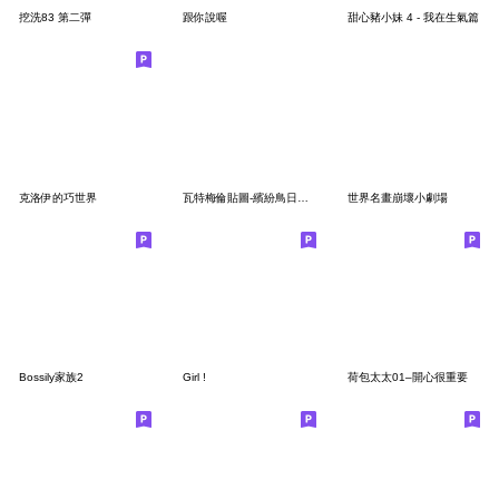
挖洗83 第二彈
跟你說喔
甜心豬小妹 4 - 我在生氣篇
克洛伊的巧世界
瓦特梅倫貼圖-繽紛鳥日子(Revised Version)
世界名畫崩壞小劇場
Bossily家族2
Girl !
荷包太太01–開心很重要