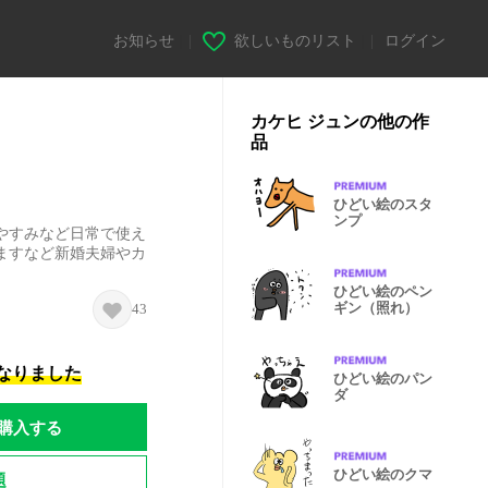
お知らせ
|
欲しいものリスト
|
ログイン
カケヒ ジュンの他の作
品
ひどい絵のスタ
ンプ
やすみなど日常で使え
ますなど新婚夫婦やカ
ひどい絵のペン
ギン（照れ）
43
になりました
ひどい絵のパン
ダ
購入する
ひどい絵のクマ
題