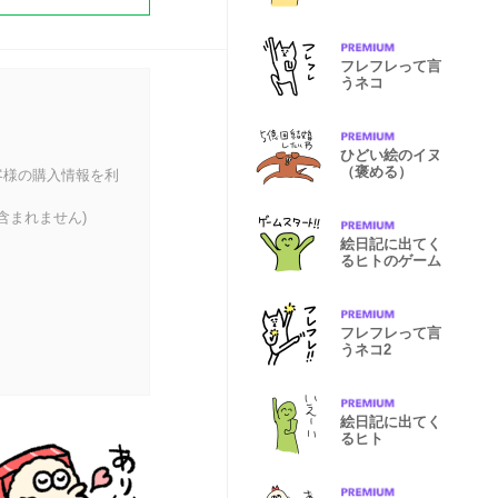
フレフレって言
うネコ
ひどい絵のイヌ
（褒める）
客様の購入情報を利
含まれません)
絵日記に出てく
るヒトのゲーム
フレフレって言
うネコ2
絵日記に出てく
るヒト