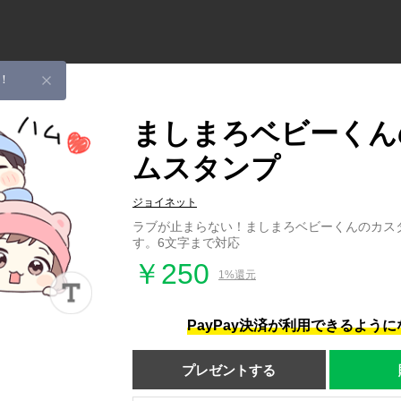
！
ましまろベビーくん
ムスタンプ
ジョイネット
ラブが止まらない！ましまろベビーくんのカスタ
す。6文字まで対応
￥250
1%還元
PayPay決済が利用できるよう
プレゼントする