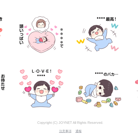
Copyright (C) JOYNET All Rights Reserved.
注意事項
通報