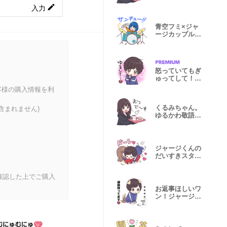
Stickers
入力
青空フミ×ジャ
ージカップルコ
ラボスタンプ
怒っていてもぎ
ゅってして！ジ
ャージくん
客様の購入情報を利
くるみちゃん。
含まれません)
ゆるかわ敬語ス
タンプ
ジャージくんの
だいすきスタン
プ
確認した上でご購入
お返事ほしいワ
ン！ジャージく
んカスタム