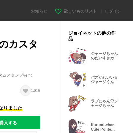
お知らせ
|
欲しいものリスト
|
ログイン
ジョイネットの他の作
品
のカスタ
ジャージちゃん
のだいすきカス
タム
ムスタンプverで
バズかわいい☆
ジャージくん
1,616
ラブにゃん♡ジ
ャージちゃん
になりました
購入する
Kurumi-chan
Cute Polite