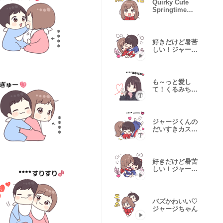
Quirky Cute
Springtime
Jersey Chan
好きだけど暑苦
しい！ジャージ
くん
も～っと愛し
て！くるみちゃ
ん。カスタム
ジャージくんの
だいすきカスタ
ム
好きだけど暑苦
しい！ジャージ
ちゃん
バズかわいい♡
ジャージちゃん